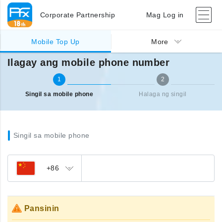
Corporate Partnership
Mag Log in
Singil sa ibang bansa (mobile)
Ilagay ang mobile phone number
Mobile Top Up
More
Ilagay ang mobile phone number
1
2
Singil sa mobile phone
Halaga ng singil
Singil sa mobile phone
+86
Pansinin