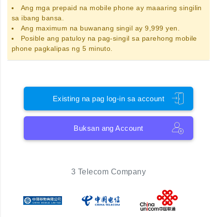
Ang
mga prepaid na mobile phone
ay maaaring singilin
sa ibang bansa.
Ang maximum na buwanang singil ay 9,999 yen.
Posible ang patuloy na pag-singil sa parehong mobile
phone pagkalipas ng 5 minuto.
Existing na pag log-in sa account
Buksan ang Account
3 Telecom Company