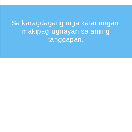
Sa karagdagang mga katanungan,
makipag-ugnayan sa aming
tanggapan.
Kumontak
Support: Weekdays 9:30 -17:30
Toll-free number
0120-808-774
From overseas (※may bayad)