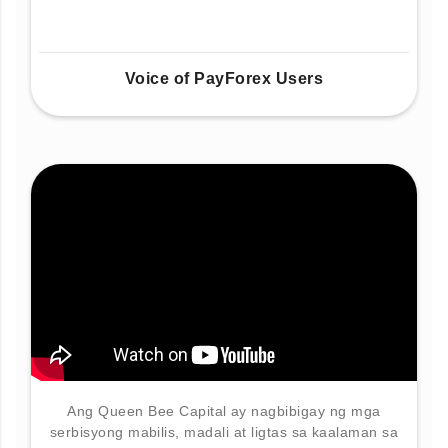
Voice of PayForex Users
Ang Queen Bee Capital ay nagbibigay ng mga
serbisyong mabilis, madali at ligtas sa kaalaman sa