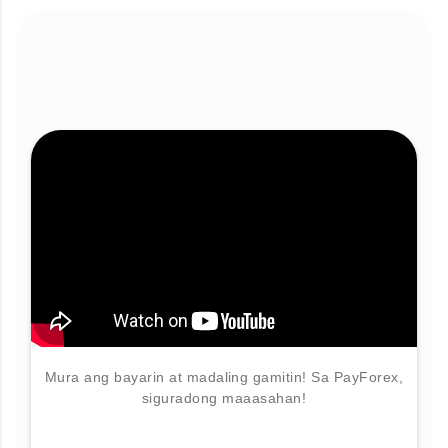
Mura ang bayarin at madaling gamitin! Sa PayForex,
siguradong maaasahan!