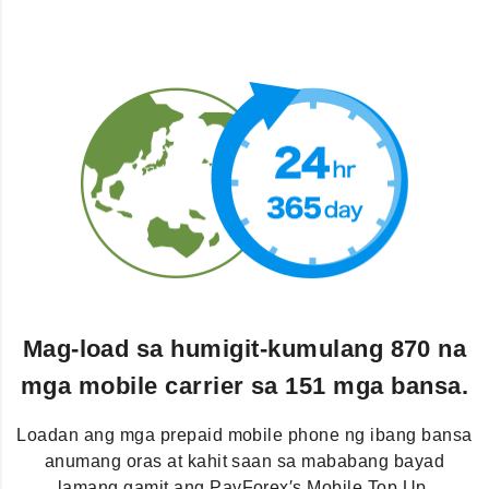
Mag-load sa humigit-kumulang 870 na
mga mobile carrier sa 151 mga bansa.
Loadan ang mga prepaid mobile phone ng ibang bansa
anumang oras at kahit saan sa mababang bayad
lamang gamit ang PayForex′s Mobile Top Up.