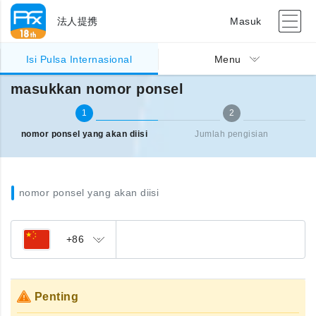
法人提携
Masuk
Pengisian pulsa Internasional
masukkan nomor ponsel
Isi Pulsa Internasional
Menu
masukkan nomor ponsel
1
2
nomor ponsel yang akan diisi
Jumlah pengisian
nomor ponsel yang akan diisi
+86
Penting