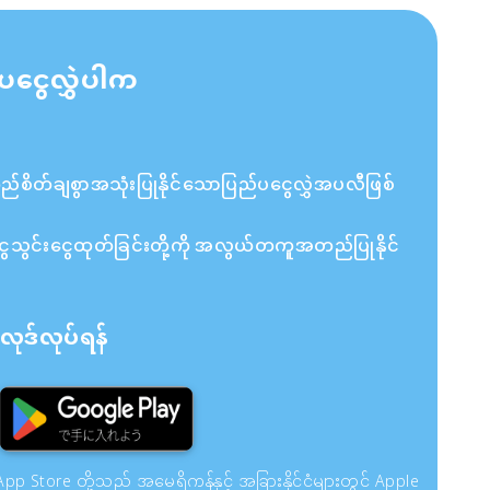
ပငွေလွှဲပါက
ိတ်ချစွာအသုံးပြုနိုင်သောပြည်ပငွေလွှဲအပလီဖြစ်
ှင့် ငွေသွင်းငွေထုတ်ခြင်းတို့ကို အလွယ်တကူအတည်ပြုနိုင်
ုဒ်လုပ်ရန်
pp Store တို့သည် အမေရိကန်နှင့် အခြားနိုင်ငံများတွင် Apple