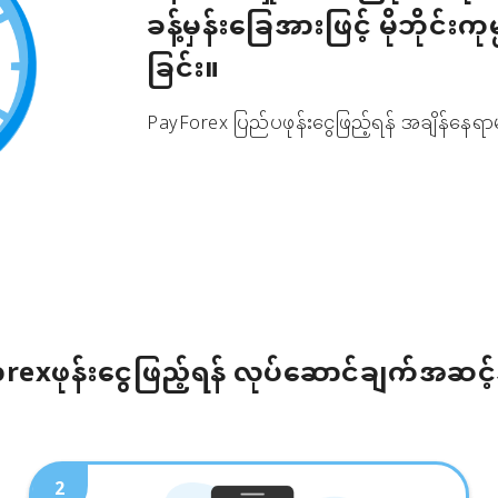
ခန့်မှန်းခြေအားဖြင့် မိုဘိုင်းကု
ခြင်း။
PayForex ပြည်ပဖုန်းငွေဖြည့်ရန် အချိန်နေရာမ
rexဖုန်းငွေဖြည့်ရန် လုပ်ဆောင်ချက်အဆင့
2