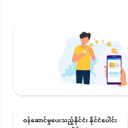
ဝန်ဆောင်မှုပေးသည့်နိုင်ငံ၊ နိုင်ငံပေါင်း