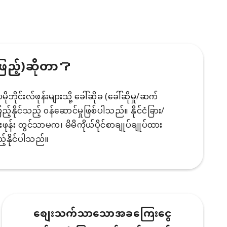
ဖြည့်)ဆိုတာ？
ိုင်းလ်ဖုန်းများသို့ ခေါ်ဆိုခ (ခေါ်ဆိုမှု/ဆက်
်နိုင်သည့် ၀န်ဆောင်မှုဖြစ်ပါသည်။ နိုင်ငံခြား/
်းဖုန်း တွင်သာမက၊ မိမိကိုယ်ပိုင်စာချုပ်ချုပ်ထား
်နိုင်ပါသည်။
စျေးသက်သာသောအခကြေးငွေ