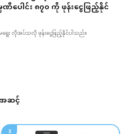
မ္ပဏီပေါင်း ၈၇၀ ကို ဖုန်းငွေဖြည့်နိုင်
ရွေး လိုအပ်သလို ဖုန်းငွေဖြည့်နိုင်ပါသည်။
်အဆင့်
3