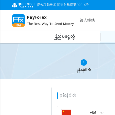
資金移動業者 関東財務局第00010号
PayForex
法人提携
The Best Way To Send Money
ပြည်ပငွေလွှဲ
ပြည်ပဖုန်းငွေဖြည့်ရန်
မိုဘိုင်းနံပါတ် ဖြည့်ပါ
1
ဖုန်းနံပါတ်
ဖုန်းနံပါတ်
+86