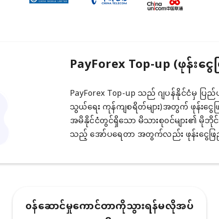
PayForex Top-up (ဖုန်းငွေ
PayForex Top-up သည် ဂျပန်နိုင်ငံမှ ပြည်ပမိုဘ
သွယ်ရေး ကုန်ကျစရိတ်များ)အတွက် ဖုန်းငွေဖြည့
အမိနိုင်ငံတွင်ရှိသော မိသားစု၀င်များ၏ မိုဘိုင
သည့် အော်ပရေတာ အတွက်လည်း ဖုန်းငွေဖြည့
၀န်ဆောင်မှုကောင်တာကိုသွားရန်မလိုအပ်