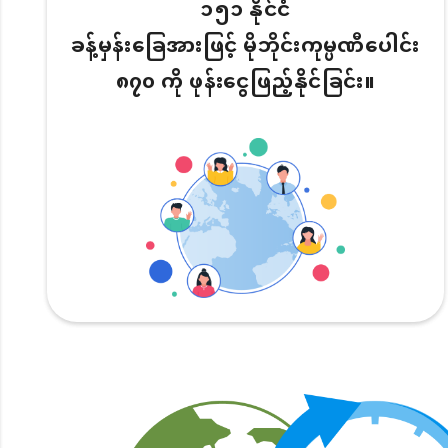
၁၅၁ နိုင်ငံ
ခန့်မှန်းခြေအားဖြင့် မိုဘိုင်းကုမ္ပဏီပေါင်း
၈၇၀ ကို ဖုန်းငွေဖြည့်နိုင်ခြင်း။