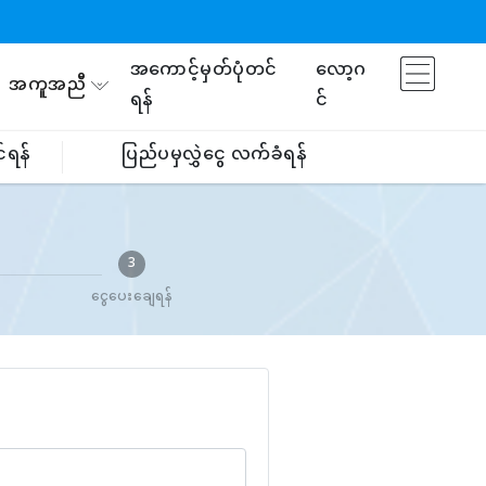
အကောင့်မှတ်ပုံတင်
လော့ဂ
အကူအညီ
ရန်
င်
်ရန်
ပြည်ပမှလွှဲငွေ လက်ခံရန်
3
ငွေပေးချေရန်