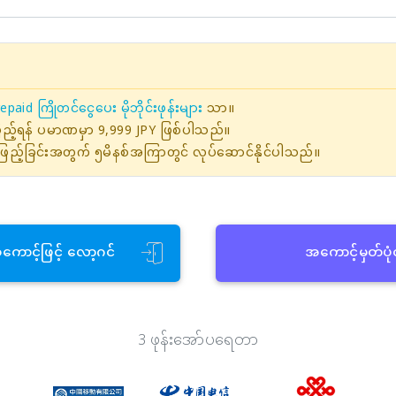
epaid ကြိုတင်ငွေပေး မိုဘိုင်းဖုန်းများ
သာ။
ဖြည့်ရန် ပမာဏမှာ 9,999 JPY ဖြစ်ပါသည်။
ြည့်ခြင်းအတွက် ၅မိနစ်အကြာတွင် လုပ်ဆောင်နိုင်ပါသည်။
အကောင့်ဖြင့် လော့ဂင်
အကောင့်မှတ်ပု
3 ဖုန်းအော်ပရေတာ