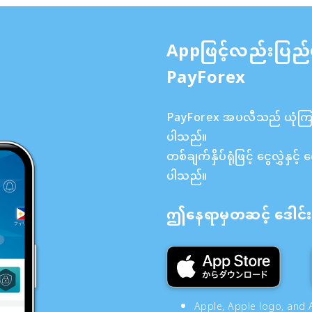
Appဖြင့်လည်းပြည်
PayForex
PayForex အပလီသည် ယုံကြည်စ
ပါသည်။
တစ်ချက်နှိပ်ရုံဖြင့် ငွေလွှဲန
ပါသည်။
ဤနေရာမှတဆင့် ဒေါင်းလ
Apple, Apple logo, and A