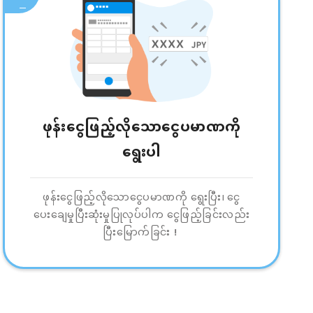
ဖုန်းငွေဖြည့်လိုသောငွေပမာဏကို
ရွေးပါ
ဖုန်းငွေဖြည့်လိုသောငွေပမာဏကို ရွေးပြီး၊ ငွေ
ပေးချေမှုပြီးဆုံးမှုပြုလုပ်ပါက ငွေဖြည့်ခြင်းလည်း
ပြီးမြောက်ခြင်း！