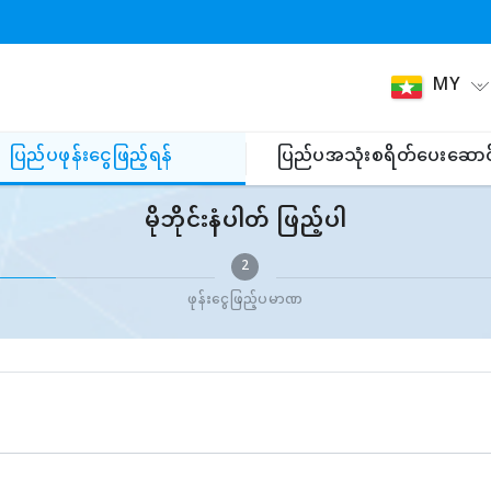
MY
ပြည်ပဖုန်းငွေဖြည့်ရန်
ပြည်ပအသုံးစရိတ်ပေးဆောင
မိုဘိုင်းနံပါတ် ဖြည့်ပါ
2
ဖုန်းငွေဖြည့်ပမာဏ