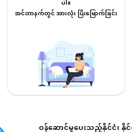
ပါ။
အင်တာနက်တွင် အားလုံး ပြီးမြောက်ခြင်း
ဝန်ဆောင်မှုပေးသည့်နိုင်ငံ၊ နိုင်