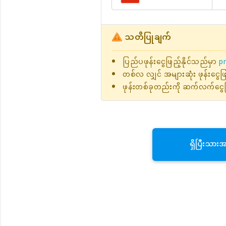
သတိပြုချက်
ပြည်ပဖုန်းငွေဖြည့်နိုင်သည်မှာ
pr
တစ်လ လျှင် အများဆုံး ဖုန်းငွေ
ဖုန်းတစ်ခုတည်းကို ဆက်လက်ငွေဖ
ရှိပြီးသား