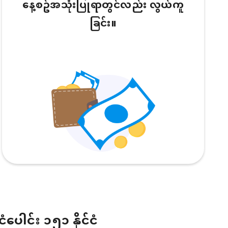
နေ့စဥ်အသုံးပြုရာတွင်လည်း လွယ်ကူ
ခြင်း။
ငံပေါင်း ၁၅၁ နိုင်ငံ