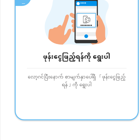
ဖုန်းငွေဖြည့်ရန်ကို ရွေးပါ
လော့ဂင်ပြီးနောက် စာမျက်နှာပေါ်ရှိ 「ဖုန်းငွေဖြည့်
ရန်」ကို ရွေးပါ