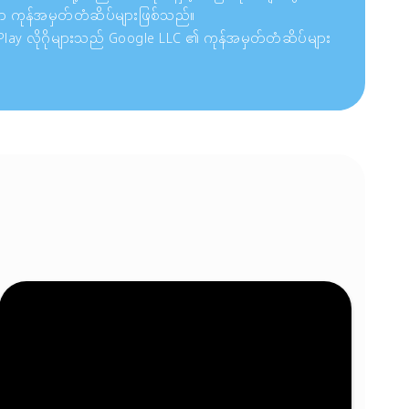
ာ ကုန်အမှတ်တံဆိပ်များဖြစ်သည်။
 Play လိုဂိုများသည် Google LLC ၏ ကုန်အမှတ်တံဆိပ်များ