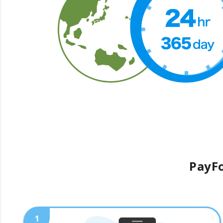
PayFo
1