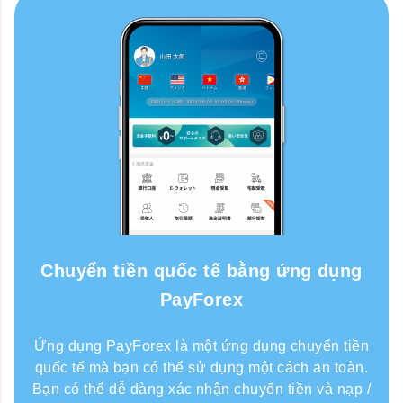
Chuyển tiền quốc tế bằng ứng dụng
PayForex
Ứng dụng PayForex là một ứng dụng chuyển tiền
quốc tế mà bạn có thể sử dụng một cách an toàn.
Bạn có thể dễ dàng xác nhận chuyển tiền và nạp /