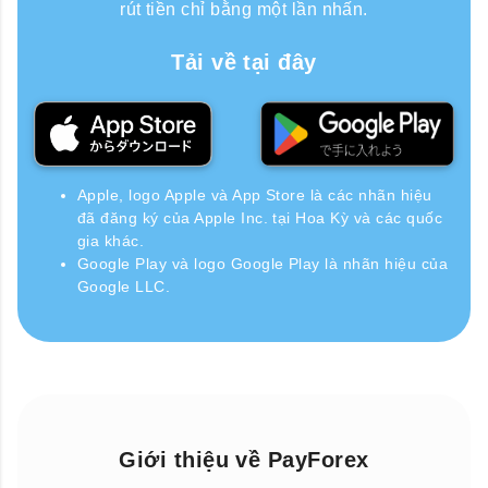
rút tiền chỉ bằng một lần nhấn.
Tải về tại đây
Apple, logo Apple và App Store là các nhãn hiệu
đã đăng ký của Apple Inc. tại Hoa Kỳ và các quốc
gia khác.
Google Play và logo Google Play là nhãn hiệu của
Google LLC.
Giới thiệu về PayForex