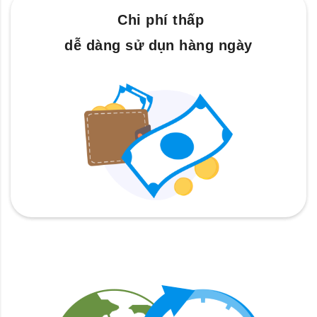
Chi phí thấp
dễ dàng sử dụn hàng ngày