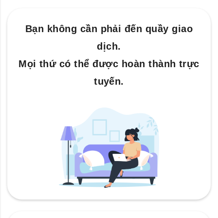
Bạn không cần phải đến quầy giao
dịch.
Mọi thứ có thể được hoàn thành trực
tuyến.