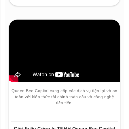
Queen Bee Capital cung cấp các dịch vụ tiện lợi và an
toàn với kiến thức tài chính toàn cầu và công nghệ
tiên tiến.
Giới thiệu Công ty TNHH Queen Bee Capital