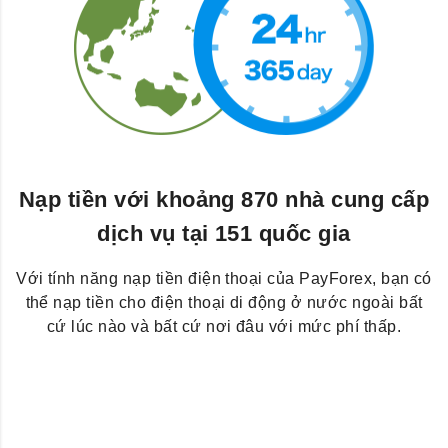
Nạp tiền với khoảng 870 nhà cung cấp
dịch vụ tại 151 quốc gia
Với tính năng nạp tiền điện thoại của PayForex, bạn có
thể nạp tiền cho điện thoại di động ở nước ngoài bất
cứ lúc nào và bất cứ nơi đâu với mức phí thấp.