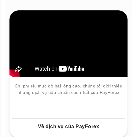
Chi phí rẻ, mức độ hài lòng cao, chúng tôi giới thiệu
những dịch vụ tiêu chuẩn cao nhất của PayForex
Về dịch vụ của PayForex