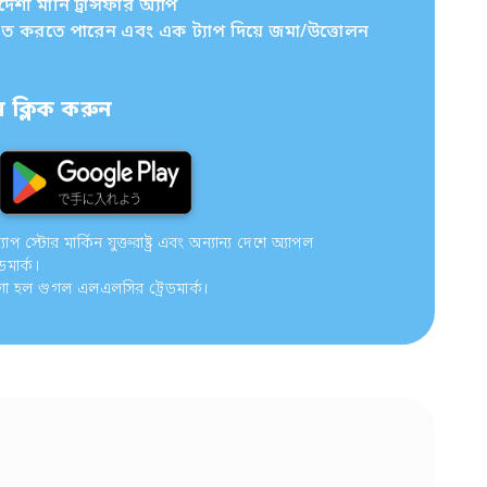
ী মানি ট্রান্সফার অ্যাপ
চিত করতে পারেন এবং এক ট্যাপ দিয়ে জমা/উত্তোলন
ক্লিক করুন
 স্টোর মার্কিন যুক্তরাষ্ট্র এবং অন্যান্য দেশে অ্যাপল
ডমার্ক।
গো হল গুগল এলএলসির ট্রেডমার্ক।