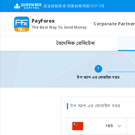
資金移動業者 関東財務局第00010号
PayForex
Corporate Partner
The Best Way To Send Money
বিদেশের মোবাইল টপ আপ
মোবাইল ফোন নাম্বার লিখুন
বৈদেশিক রেমিটেন্স
1
টপ আপ এর মোবাইল নম্বর
টপ আপ এর মোবাইল নম্বর
+86