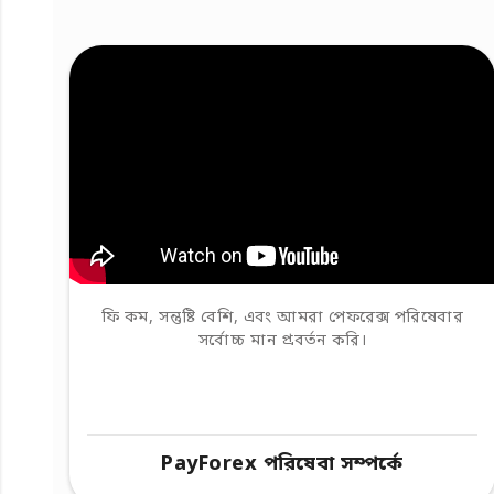
ফি কম, সন্তুষ্টি বেশি, এবং আমরা পেফরেক্স পরিষেবার
সর্বোচ্চ মান প্রবর্তন করি।
PayForex পরিষেবা সম্পর্কে