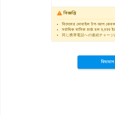
বিজ্ঞপ্তি
বিদেশের মোবাইল টপ-আপ কেবলম
সর্বাধিক মাসিক চার্জ হল 9,999 ইয
同じ携帯電話への連続チャージ
বিদ্যমা