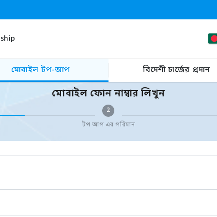
ship
মোবাইল টপ-আপ
বিদেশী চার্জের প্রদান
মোবাইল ফোন নাম্বার লিখুন
2
টপ আপ এর পরিমান