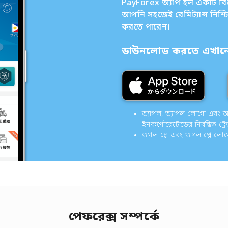
PayForex অ্যাপ হল একটি বিদেশ
আপনি সহজেই রেমিট্যান্স নিশ্
করতে পারেন।
ডাউনলোড করতে এখানে 
অ্যাপল, অ্যাপল লোগো এবং অ্যাপ
ইনকর্পোরেটেডের নিবন্ধিত ট্রে
গুগল প্লে এবং গুগল প্লে লো
পেফরেক্স সম্পর্কে