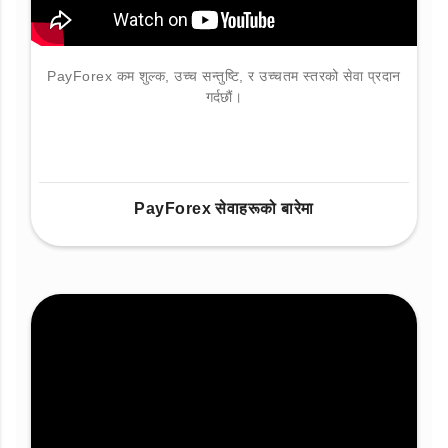
PayForex कम शुल्क, उच्च सन्तुष्टि, र उच्चतम स्तरको सेवा प्रदान
गर्दछौं।
PayForex सेवाहरूको बारेमा