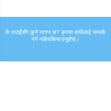
के तपाईंसँग कुनै प्रश्न छ? कृपया हामीलाई सम्पर्क
गर्न नहिचकिचाउनुहोस्।
सोधपुछ
समर्थन समय: हप्ता दिन 9:30 - 17:30
टोल फ्री नम्बर
0120-808-774