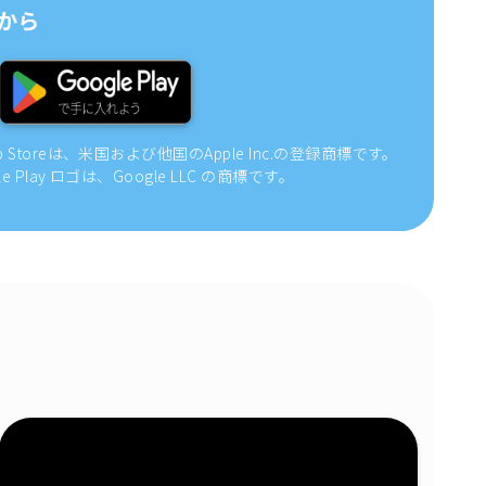
から
pp Storeは、米国および他国のApple Inc.の登録商標です。
gle Play ロゴは、Google LLC の商標です。