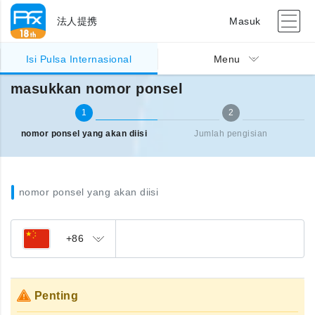
法人提携
Masuk
Pengisian pulsa Internasional
masukkan nomor ponsel
Isi Pulsa Internasional
Menu
masukkan nomor ponsel
1
2
nomor ponsel yang akan diisi
Jumlah pengisian
nomor ponsel yang akan diisi
+86
Penting