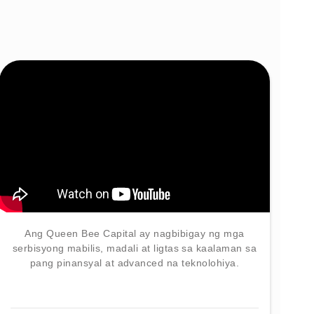
Ang Queen Bee Capital ay nagbibigay ng mga
serbisyong mabilis, madali at ligtas sa kaalaman sa
pang pinansyal at advanced na teknolohiya.