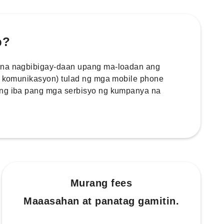
p?
 na nagbibigay-daan upang ma-loadan ang
 / komunikasyon) tulad ng mga mobile phone
ang iba pang mga serbisyo ng kumpanya na
Murang fees
Maaasahan at panatag gamitin.