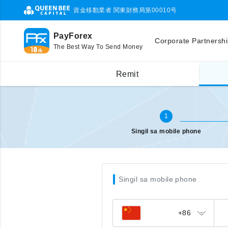
資金移動業者 関東財務局第00010号
PayForex
Corporate Partnersh
The Best Way To Send Money
Singil sa ibang bansa (mobile)
Ilagay ang mobile phone number
Remit
1
Singil sa mobile phone
Singil sa mobile phone
+86