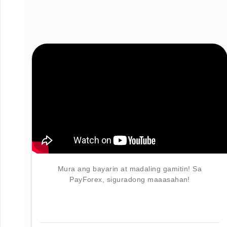
Mura ang bayarin at madaling gamitin! Sa
PayForex, siguradong maaasahan!