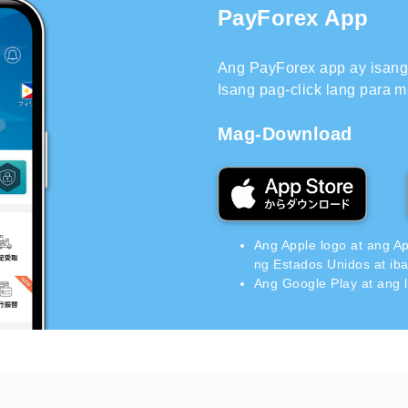
PayForex App
Ang PayForex app ay isang 
Isang pag-click lang para m
Mag-Download
Ang Apple logo at ang A
ng Estados Unidos at ib
Ang Google Play at ang