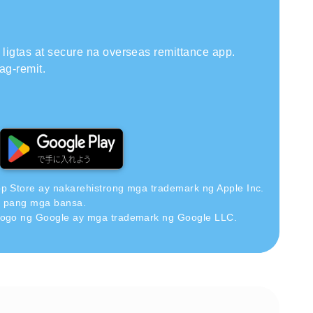
ligtas at secure na overseas remittance app.
ag-remit.
pp Store ay nakarehistrong mga trademark ng Apple Inc.
a pang mga bansa.
 logo ng Google ay mga trademark ng Google LLC.