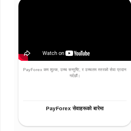
PayForex कम शुल्क, उच्च सन्तुष्टि, र उच्चतम स्तरको सेवा प्रदान
गर्दछौं।
PayForex सेवाहरूको बारेमा