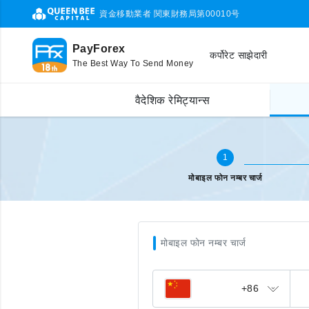
資金移動業者 関東財務局第00010号
PayForex
कर्पोरेट साझेदारी
The Best Way To Send Money
मोबाइल टप अप
फोन नम्बर प्रविष्ट
वैदेशिक रेमिट्यान्स
1
मोबाइल फोन नम्बर चार्ज
मोबाइल फोन नम्बर चार्ज
+86