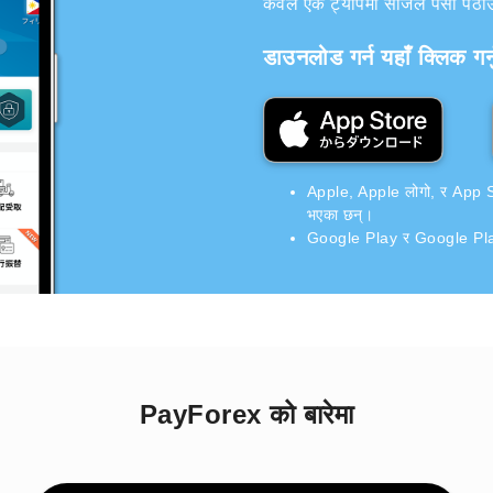
केवल एक ट्यापमा सजिलै पैसा पठाउन 
डाउनलोड गर्न यहाँ क्लिक गर्न
Apple, Apple लोगो, र App Stor
भएका छन्।
Google Play र Google Play 
PayForex को बारेमा