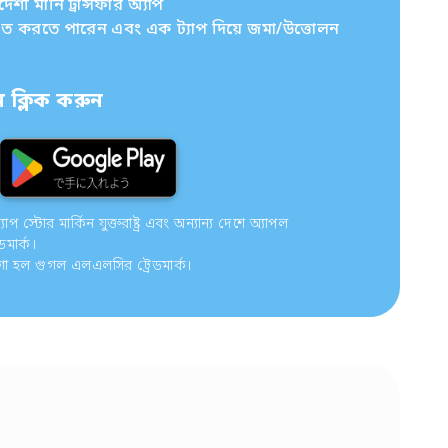
ী মানি ট্রান্সফার অ্যাপ
চিত করতে পারেন এবং এক ট্যাপ দিয়ে জমা/উত্তোলন
ক্লিক করুন
 স্টোর মার্কিন যুক্তরাষ্ট্র এবং অন্যান্য দেশে অ্যাপল
ডমার্ক।
গো হল গুগল এলএলসির ট্রেডমার্ক।