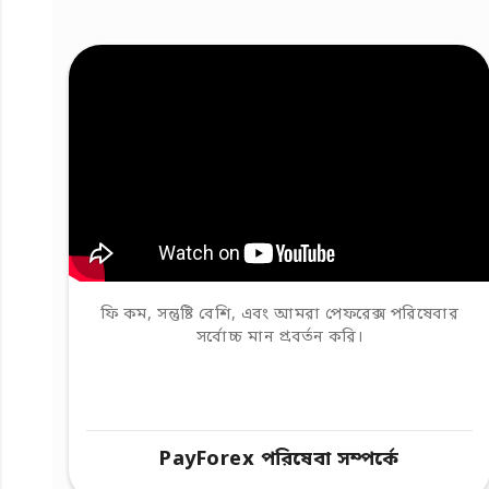
ফি কম, সন্তুষ্টি বেশি, এবং আমরা পেফরেক্স পরিষেবার
সর্বোচ্চ মান প্রবর্তন করি।
PayForex পরিষেবা সম্পর্কে