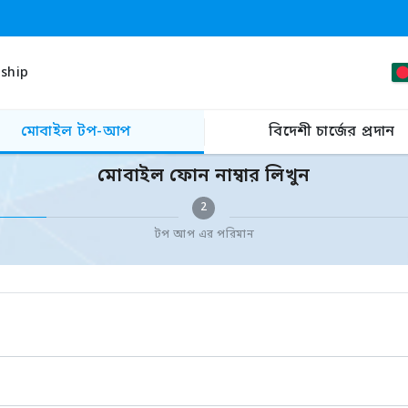
ship
মোবাইল টপ-আপ
বিদেশী চার্জের প্রদান
মোবাইল ফোন নাম্বার লিখুন
2
টপ আপ এর পরিমান