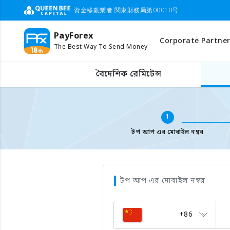
資金移動業者 関東財務局第00010号
PayForex
Corporate Partner
The Best Way To Send Money
বিদেশের মোবাইল টপ আপ
মোবাইল ফোন নাম্বার লিখুন
বৈদেশিক রেমিটেন্স
1
টপ আপ এর মোবাইল নম্বর
টপ আপ এর মোবাইল নম্বর
+86