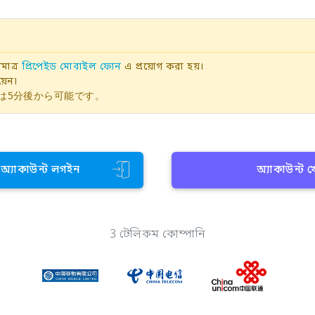
াত্র
প্রিপেইড মোবাইল ফোন
এ প্রয়োগ করা হয়।
়েন৷
は5分後から可能です。
ন অ্যাকাউন্ট লগইন
অ্যাকাউন্ট 
3 টেলিকম কোম্পানি