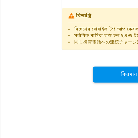
বিজ্ঞপ্তি
বিদেশের মোবাইল টপ-আপ কেবলম
সর্বাধিক মাসিক চার্জ হল 9,999 ইয
同じ携帯電話への連続チャージ
বিদ্যমা