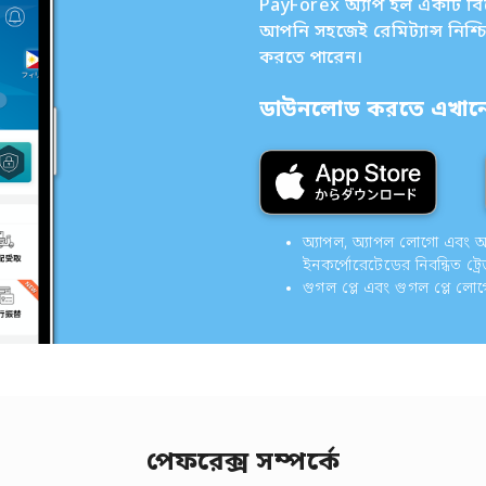
PayForex অ্যাপ হল একটি বিদেশ
আপনি সহজেই রেমিট্যান্স নিশ্
করতে পারেন।
ডাউনলোড করতে এখানে 
অ্যাপল, অ্যাপল লোগো এবং অ্যাপ
ইনকর্পোরেটেডের নিবন্ধিত ট্রে
গুগল প্লে এবং গুগল প্লে লো
পেফরেক্স সম্পর্কে