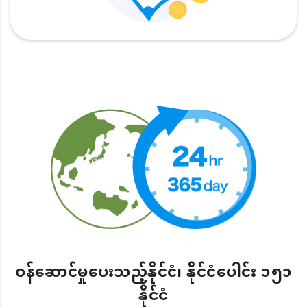
ဝန်ဆောင်မှုပေးသည့်နိုင်ငံ၊ နိုင်ငံပေါင်း ၁၅၁
နိုင်ငံ