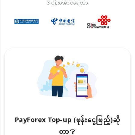
3 ဖုန်းအော်ပရေတာ
PayForex Top-up (ဖုန်းငွေဖြည့်)ဆို
တာ？