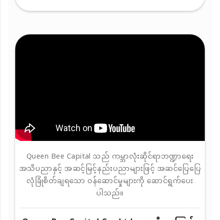
Queen Bee Capital သည် ကမ္ဘာလုံးဆိုင်ရာဘဏ္ဍာရေး
အသိပညာနှင့် အဆင့်မြင့်နည်းပညာများဖြင့် အဆင်ပြေပြေ
လုံခြုံစိတ်ချရသော ဝန်ဆောင်မှုများကို ဆောင်ရွက်ပေး
ပါသည်။