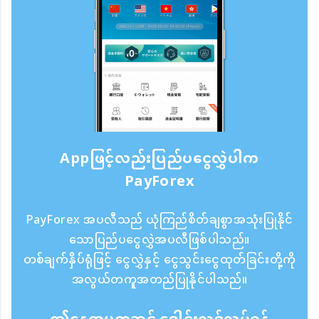
Appဖြင့်လည်းပြည်ပငွေလွှဲပါက
PayForex
PayForex အပလီသည် ယုံကြည်စိတ်ချစွာအသုံးပြုနိုင်
သောပြည်ပငွေလွှဲအပလီဖြစ်ပါသည်။
တစ်ချက်နှိပ်ရုံဖြင့် ငွေလွှဲနှင့် ငွေသွင်းငွေထုတ်ခြင်းတို့ကို
အလွယ်တကူအတည်ပြုနိုင်ပါသည်။