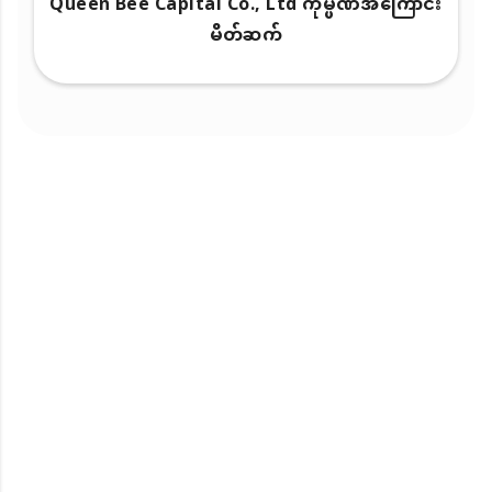
Queen Bee Capital Co., Ltd ကုမ္ပဏီအကြောင်း
မိတ်ဆက်