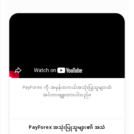
PayForex ကို အမှန်တကယ်အသုံးပြုသူများထံ
အင်တာဗျူးထားပါသည်။
PayForex အသုံးပြုသူများ၏ အသံ