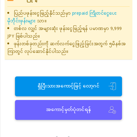
ပြည်ပဖုန်းငွေဖြည့်နိုင်သည်မှာ
prepaid ကြိုတင်ငွေပေး
မိုဘိုင်းဖုန်းများ
သာ။
တစ်လ လျှင် အများဆုံး ဖုန်းငွေဖြည့်ရန် ပမာဏမှာ 9,999
JPY ဖြစ်ပါသည်။
ဖုန်းတစ်ခုတည်းကို ဆက်လက်ငွေဖြည့်ခြင်းအတွက် ၅မိနစ်အ
ကြာတွင် လုပ်ဆောင်နိုင်ပါသည်။
ရှိပြီးသားအကောင့်ဖြင့် လော့ဂင်
အကောင့်မှတ်ပုံတင်ရန်