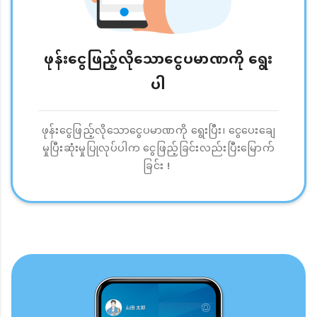
ဖုန်းငွေဖြည့်လိုသောငွေပမာဏကို ရွေး
ပါ
ဖုန်းငွေဖြည့်လိုသောငွေပမာဏကို ရွေးပြီး၊ ငွေပေးချေ
မှုပြီးဆုံးမှုပြုလုပ်ပါက ငွေဖြည့်ခြင်းလည်းပြီးမြောက်
ခြင်း！