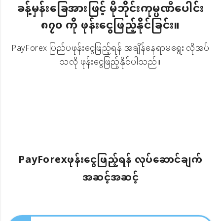
ခန့်မှန်းခြေအားဖြင့် မိုဘိုင်းကုမ္ပဏီပေါင်း
၈၇၀ ကို ဖုန်းငွေဖြည့်နိုင်ခြင်း။
PayForex ပြည်ပဖုန်းငွေဖြည့်ရန် အချိန်နေရာမရွေး လိုအပ်
သလို ဖုန်းငွေဖြည့်နိုင်ပါသည်။
PayForexဖုန်းငွေဖြည့်ရန် လုပ်ဆောင်ချက်
အဆင့်အဆင့်