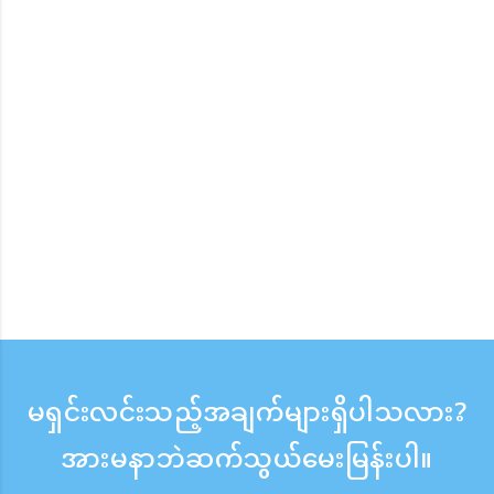
မရှင်းလင်းသည့်အချက်များရှိပါသလား?
အားမနာဘဲဆက်သွယ်မေးမြန်းပါ။