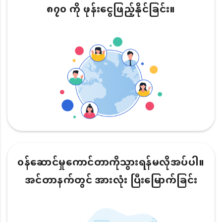
၈၇၀ ကို ဖုန်းငွေဖြည့်နိုင်ခြင်း။
၀န်ဆောင်မှုကောင်တာကိုသွားရန်မလိုအပ်ပါ။
အင်တာနက်တွင် အားလုံး ပြီးမြောက်ခြင်း