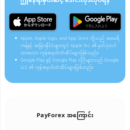
ဤနေရာမှတဆင့် ဒေါင်းလုဒ်လုပ်ရန်
Apple, Apple logo, and App Store တို့သည် အမေရိ
ကန်နှင့် အခြားနိုင်ငံများတွင် Apple Inc. ၏ မှတ်ပုံတင်
ထားသော ကုန်အမှတ်တံဆိပ်များဖြစ်သည်။
Google Play နှင့် Google Play လိုဂိုများသည် Google
LLC ၏ ကုန်အမှတ်တံဆိပ်များဖြစ်သည်။
PayForex အကြောင်း