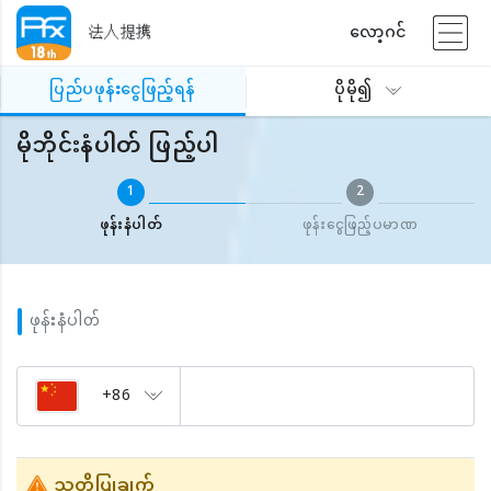
法人提携
လော့ဂင်
ပြည်ပဖုန်းငွေဖြည့်ရန်
မိုဘိုင်းနံပါတ် ဖြည့်ပါ
ပြည်ပဖုန်းငွေဖြည့်ရန်
ပိုမို၍
မိုဘိုင်းနံပါတ် ဖြည့်ပါ
1
2
ဖုန်းနံပါတ်
ဖုန်းငွေဖြည့်ပမာဏ
ဖုန်းနံပါတ်
+86
သတိပြုချက်