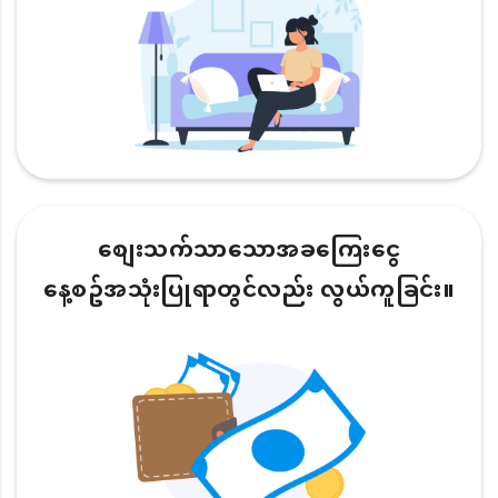
စျေးသက်သာသောအခကြေးငွေ
နေ့စဥ်အသုံးပြုရာတွင်လည်း လွယ်ကူခြင်း။