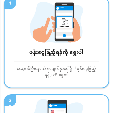
1
ဖုန်းငွေဖြည့်ရန်ကို ရွေးပါ
လော့ဂင်ပြီးနောက် စာမျက်နှာပေါ်ရှိ 「ဖုန်းငွေဖြည့်
ရန်」ကို ရွေးပါ
2