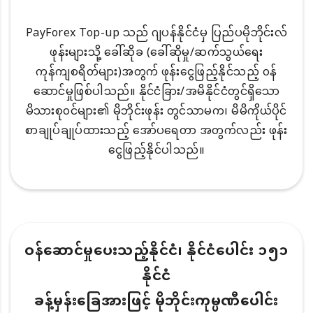
PayForex Top-up သည် ဂျပန်နိုင်ငံမှ ပြည်ပမိုဘိုင်းလ်
ဖုန်းများသို့ ခေါ်ဆိုခ (ခေါ်ဆိုမှု/ဆက်သွယ်ရေး
ကုန်ကျစရိတ်များ)အတွက် ဖုန်းငွေဖြည့်နိုင်သည့် ၀န်
ဆောင်မှုဖြစ်ပါသည်။ နိုင်ငံခြား/အမိနိုင်ငံတွင်ရှိသော
မိသားစု၀င်များ၏ မိုဘိုင်းဖုန်း တွင်သာမက၊ မိမိကိုယ်ပိုင်
စာချုပ်ချုပ်ထားသည့် အော်ပရေတာ အတွက်လည်း ဖုန်း
ငွေဖြည့်နိုင်ပါသည်။
ဝန်ဆောင်မှုပေးသည့်နိုင်ငံ၊ နိုင်ငံပေါင်း ၁၅၁
နိုင်ငံ
ခန့်မှန်းခြေအားဖြင့် မိုဘိုင်းကုမ္ပဏီပေါင်း