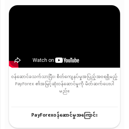
၀န်ဆောင်ခသက်သာပြီး၊ စိတ်ကျေနပ်မှုအပြည့်အ၀ရရှိမည့်
PayForex ၏အမြင့်ဆုံးဝန်ဆောင်မှုကို မိတ်ဆက်ပေးပါ
မည်။
PayForex၀န်ဆောင်မှုအကြောင်း