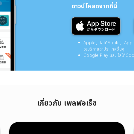
ดาวน์โหลดจากที่นี่
Apple、โลโก้Apple、App Sto
อเมริกาและประเทศอื่นๆ
Google Play และ โลโก้Goog
เกี่ยวกับ เพลฟอเร็ซ