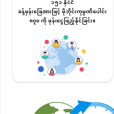
၁၅၁ နိုင်ငံ
ခန့်မှန်းခြေအားဖြင့် မိုဘိုင်းကုမ္ပဏီပေါင်း
၈၇၀ ကို ဖုန်းငွေဖြည့်နိုင်ခြင်း။