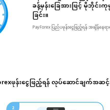
ခန့်မှန်းခြေအားဖြင့် မိုဘိုင်းကု
ခြင်း။
PayForex ပြည်ပဖုန်းငွေဖြည့်ရန် အချိန်နေရာမ
rexဖုန်းငွေဖြည့်ရန် လုပ်ဆောင်ချက်အဆင့
2