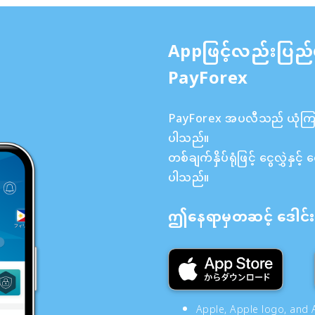
Appဖြင့်လည်းပြည်
PayForex
PayForex အပလီသည် ယုံကြည်စ
ပါသည်။
တစ်ချက်နှိပ်ရုံဖြင့် ငွေလွှဲန
ပါသည်။
ဤနေရာမှတဆင့် ဒေါင်းလ
Apple, Apple logo, and A