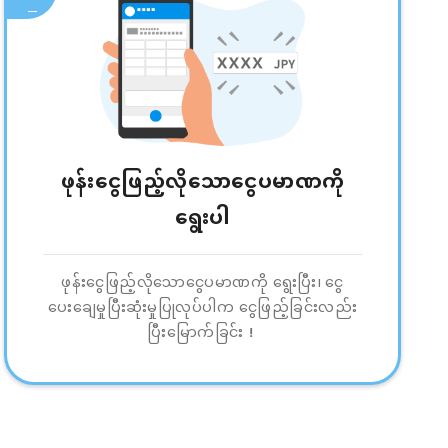
ဖုန်းငွေဖြည့်လိုသောငွေပမာဏကို
ရွေးပါ
ဖုန်းငွေဖြည့်လိုသောငွေပမာဏကို ရွေးပြီး၊ ငွေ
ပေးချေမှုပြီးဆုံးမှုပြုလုပ်ပါက ငွေဖြည့်ခြင်းလည်း
ပြီးမြောက်ခြင်း！