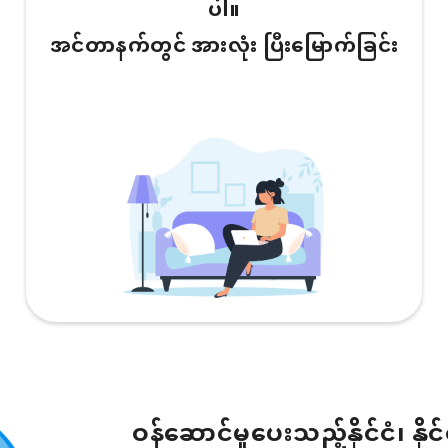
ပါ။
အင်တာနက်တွင် အားလုံး ပြီးမြောက်ခြင်း
ဝန်ဆောင်မှုပေးသည့်နိုင်ငံ၊ နိုင်