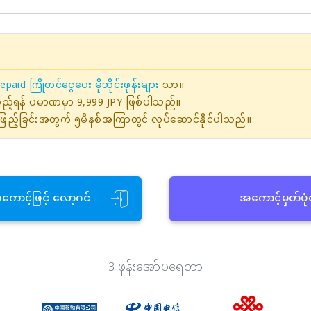
epaid ကြိုတင်ငွေပေး မိုဘိုင်းဖုန်းများ
သာ။
ဖြည့်ရန် ပမာဏမှာ 9,999 JPY ဖြစ်ပါသည်။
ြည့်ခြင်းအတွက် ၅မိနစ်အကြာတွင် လုပ်ဆောင်နိုင်ပါသည်။
အကောင့်ဖြင့် လော့ဂင်
အကောင့်မှတ်ပု
3 ဖုန်းအော်ပရေတာ