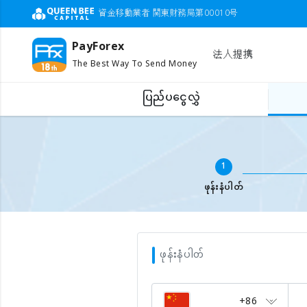
資金移動業者 関東財務局第00010号
PayForex
法人提携
The Best Way To Send Money
ပြည်ပငွေလွှဲ
ပြည်ပဖုန်းငွေဖြည့်ရန်
မိုဘိုင်းနံပါတ် ဖြည့်ပါ
1
ဖုန်းနံပါတ်
ဖုန်းနံပါတ်
+86