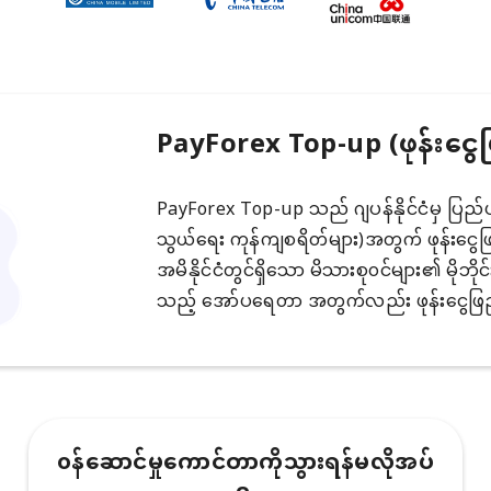
PayForex Top-up (ဖုန်းငွေ
PayForex Top-up သည် ဂျပန်နိုင်ငံမှ ပြည်ပမိုဘ
သွယ်ရေး ကုန်ကျစရိတ်များ)အတွက် ဖုန်းငွေဖြည့
အမိနိုင်ငံတွင်ရှိသော မိသားစု၀င်များ၏ မိုဘိုင
သည့် အော်ပရေတာ အတွက်လည်း ဖုန်းငွေဖြည့
၀န်ဆောင်မှုကောင်တာကိုသွားရန်မလိုအပ်