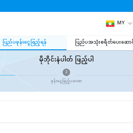
MY
ပြည်ပဖုန်းငွေဖြည့်ရန်
ပြည်ပအသုံးစရိတ်ပေးဆောင
မိုဘိုင်းနံပါတ် ဖြည့်ပါ
2
ဖုန်းငွေဖြည့်ပမာဏ