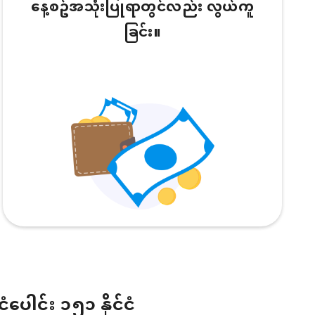
နေ့စဥ်အသုံးပြုရာတွင်လည်း လွယ်ကူ
ခြင်း။
ငံပေါင်း ၁၅၁ နိုင်ငံ