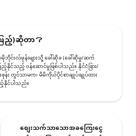
ဖြည့်)ဆိုတာ？
ိုင်းလ်ဖုန်းများသို့ ခေါ်ဆိုခ (ခေါ်ဆိုမှု/ဆက်
်နိုင်သည့် ၀န်ဆောင်မှုဖြစ်ပါသည်။ နိုင်ငံခြား/
်းဖုန်း တွင်သာမက၊ မိမိကိုယ်ပိုင်စာချုပ်ချုပ်ထား
်နိုင်ပါသည်။
စျေးသက်သာသောအခကြေးငွေ