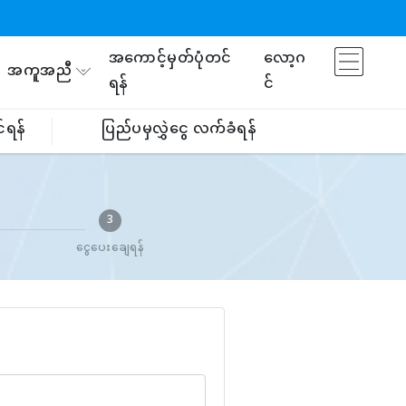
အကောင့်မှတ်ပုံတင်
လော့ဂ
အကူအညီ
ရန်
င်
်ရန်
ပြည်ပမှလွှဲငွေ လက်ခံရန်
3
ငွေပေးချေရန်