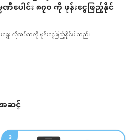
မ္ပဏီပေါင်း ၈၇၀ ကို ဖုန်းငွေဖြည့်နိုင်
ရွေး လိုအပ်သလို ဖုန်းငွေဖြည့်နိုင်ပါသည်။
်အဆင့်
3