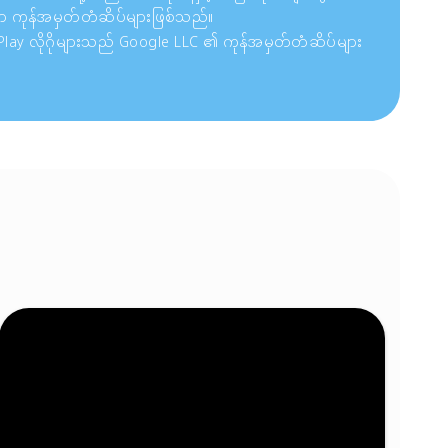
ာ ကုန်အမှတ်တံဆိပ်များဖြစ်သည်။
 Play လိုဂိုများသည် Google LLC ၏ ကုန်အမှတ်တံဆိပ်များ