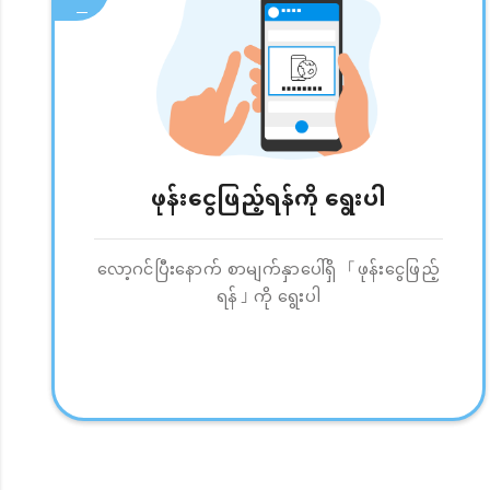
ဖုန်းငွေဖြည့်ရန်ကို ရွေးပါ
လော့ဂင်ပြီးနောက် စာမျက်နှာပေါ်ရှိ 「ဖုန်းငွေဖြည့်
ရန်」ကို ရွေးပါ