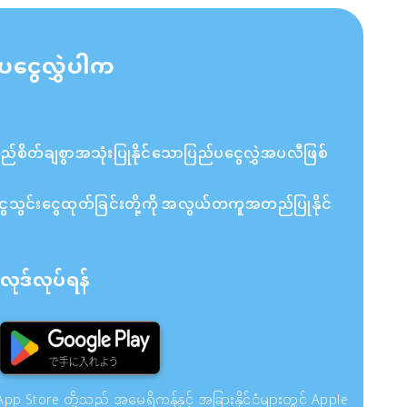
ပငွေလွှဲပါက
ိတ်ချစွာအသုံးပြုနိုင်သောပြည်ပငွေလွှဲအပလီဖြစ်
ှင့် ငွေသွင်းငွေထုတ်ခြင်းတို့ကို အလွယ်တကူအတည်ပြုနိုင်
ုဒ်လုပ်ရန်
pp Store တို့သည် အမေရိကန်နှင့် အခြားနိုင်ငံများတွင် Apple