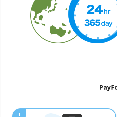
PayFo
1