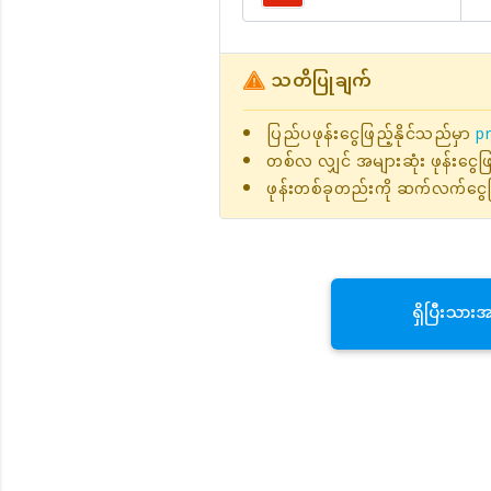
သတိပြုချက်
ပြည်ပဖုန်းငွေဖြည့်နိုင်သည်မှာ
pr
တစ်လ လျှင် အများဆုံး ဖုန်းငွေ
ဖုန်းတစ်ခုတည်းကို ဆက်လက်ငွေဖ
ရှိပြီးသား