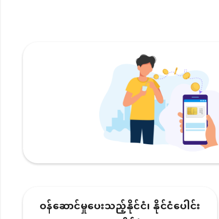
ဝန်ဆောင်မှုပေးသည့်နိုင်ငံ၊ နိုင်ငံပေါင်း