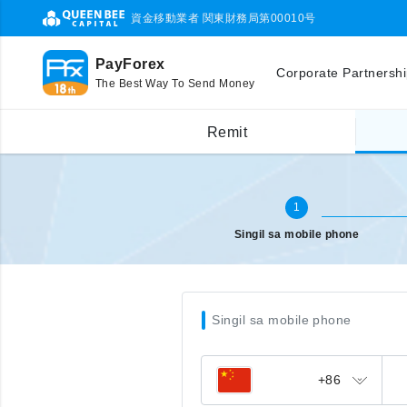
資金移動業者 関東財務局第00010号
PayForex
Corporate Partnersh
The Best Way To Send Money
Singil sa ibang bansa (mobile)
Ilagay ang mobile phone number
Remit
1
Singil sa mobile phone
Singil sa mobile phone
+86