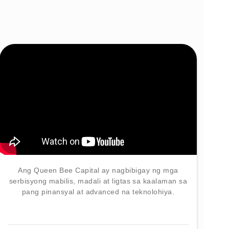
Ang Queen Bee Capital ay nagbibigay ng mga
serbisyong mabilis, madali at ligtas sa kaalaman sa
pang pinansyal at advanced na teknolohiya.