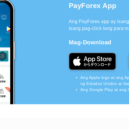
PayForex App
Ang PayForex app ay isang 
Isang pag-click lang para m
Mag-Download
Ang Apple logo at ang A
ng Estados Unidos at ib
Ang Google Play at ang