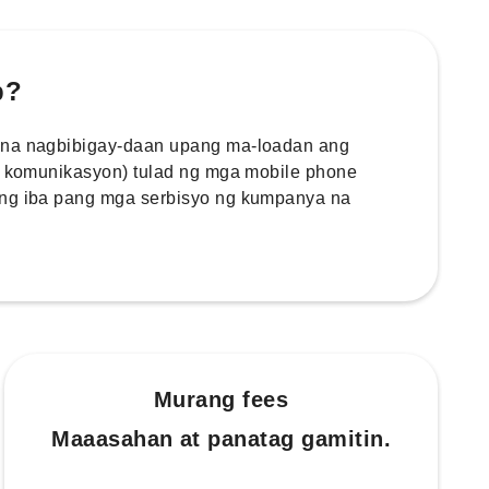
p?
 na nagbibigay-daan upang ma-loadan ang
 / komunikasyon) tulad ng mga mobile phone
ang iba pang mga serbisyo ng kumpanya na
Murang fees
Maaasahan at panatag gamitin.