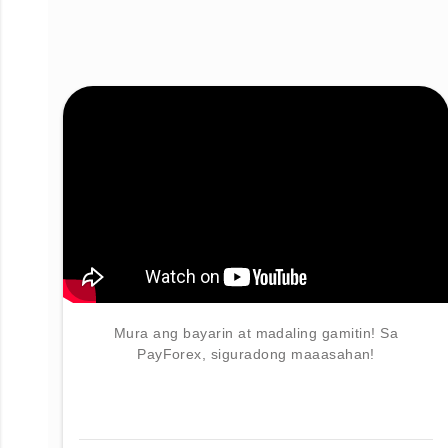
Mura ang bayarin at madaling gamitin! Sa
PayForex, siguradong maaasahan!