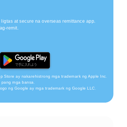
ligtas at secure na overseas remittance app.
ag-remit.
pp Store ay nakarehistrong mga trademark ng Apple Inc.
a pang mga bansa.
 logo ng Google ay mga trademark ng Google LLC.