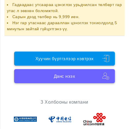
Гадаадаас утсаараа цэнэглэх
урьдчилсан төлбөрт гар
утас
л зөвхөн боломжтой.
Сарын дээд төлбөр нь 9,999 иен.
Нэг гар утаснаас дарааллан цэнэглэх тохиолдолд 5
минутын зайтай гүйцэтгэнэ үү.
Хуучин бүртгэлээр нэвтрэх
Данс нээх
3 Холбооны компани