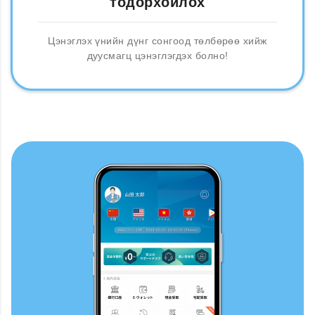
тодорхойлох
Цэнэглэх үнийн дүнг сонгоод төлбөрөө хийж
дуусмагц цэнэглэгдэх болно!