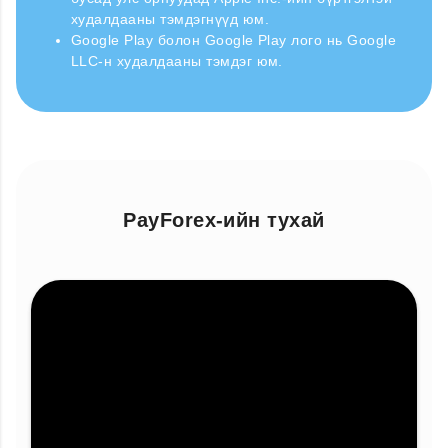
худалдааны тэмдэгнүүд юм.
Google Play болон Google Play лого нь Google
LLC-н худалдааны тэмдэг юм.
PayForex-ийн тухай