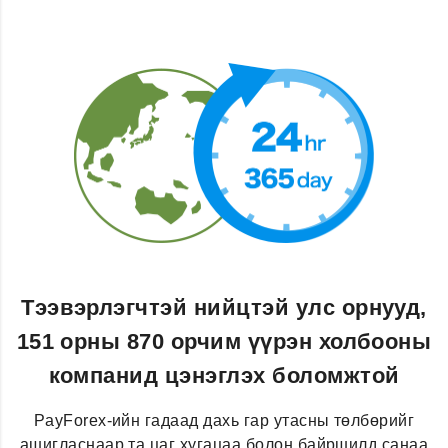
Тээвэрлэгчтэй нийцтэй улс орнууд,
151 орны 870 орчим үүрэн холбооны
компанид цэнэглэх боломжтой
PayForex-ийн гадаад дахь гар утасны төлбөрийг
ашигласнаар та цаг хугацаа болон байршилд санаа