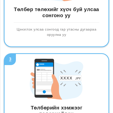
Төлбөр төлөхийг хүсч буй улсаа
сонгоно уу
Цэнэглэх улсаа сонгоод гар утасны дугаараа
оруулна уу
3
Төлбөрийн хэмжээг