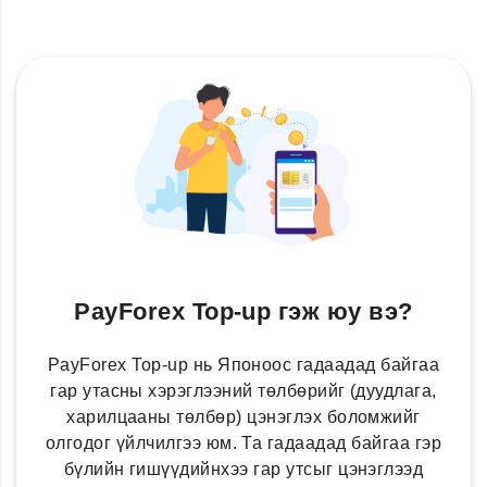
PayForex Top-up гэж юу вэ?
PayForex Top-up нь Японоос гадаадад байгаа
гар утасны хэрэглээний төлбөрийг (дуудлага,
харилцааны төлбөр) цэнэглэх боломжийг
олгодог үйлчилгээ юм. Та гадаадад байгаа гэр
бүлийн гишүүдийнхээ гар утсыг цэнэглээд