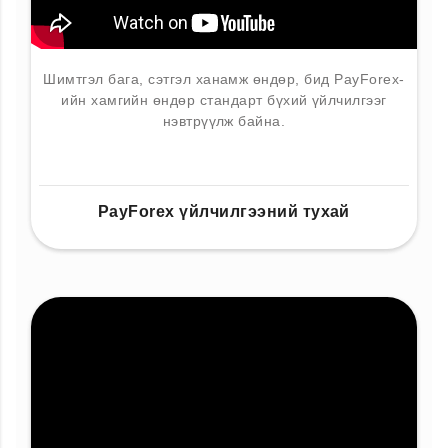
Шимтгэл бага, сэтгэл ханамж өндөр, бид PayForex-
ийн хамгийн өндөр стандарт бүхий үйлчилгээг
нэвтрүүлж байна.
PayForex үйлчилгээний тухай