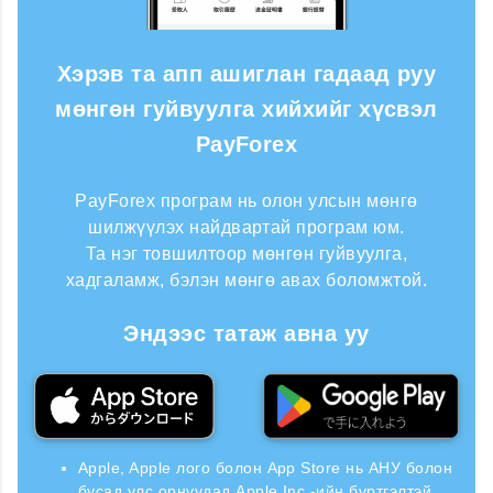
Хэрэв та апп ашиглан гадаад руу
мөнгөн гуйвуулга хийхийг хүсвэл
PayForex
PayForex програм нь олон улсын мөнгө
шилжүүлэх найдвартай програм юм.
Та нэг товшилтоор мөнгөн гуйвуулга,
хадгаламж, бэлэн мөнгө авах боломжтой.
Эндээс татаж авна уу
Apple, Apple лого болон App Store нь АНУ болон
бусад улс орнуудад Apple Inc.-ийн бүртгэлтэй