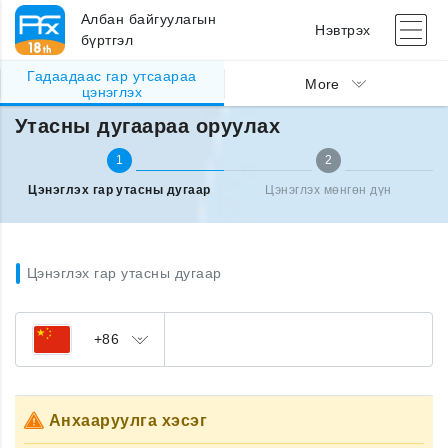
Албан байгуулагын
Нэвтрэх
бүртгэл
Гадаадаас гар утсаараа
Гадаад улсаас утсаа цэнэглэх
Утасны дугаараа оруулах
More
цэнэглэх
Утасны дугаараа оруулах
1
2
Цэнэглэх гар утасны дугаар
Цэнэглэх мөнгөн дүн
Цэнэглэх гар утасны дугаар
+86
Анхааруулга хэсэг