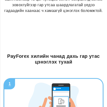
зовохгүйгээр гар утсаа шаардлагатай үедээ
гадаадийн хаанаас ч хамаагүй цэнэглэх боломжтой.
PayForex хилийн чанад дахь гар утас
цэнэглэх тухай
1