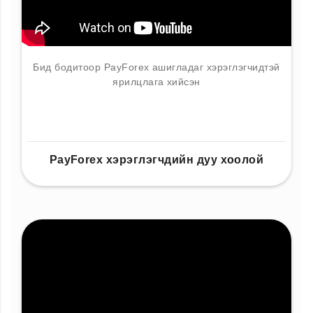
Бид бодитоор PayForex ашигладаг хэрэглэгчидтэй
ярилцлага хийсэн
PayForex хэрэглэгчдийн дуу хоолой