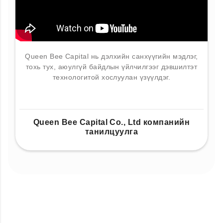
Queen Bee Capital нь дэлхийн санхүүгийн мэдлэг,
тохь тух, аюулгүй байдлын үйлчилгээг дэвшилтэт
технологитой хослуулан үзүүлдэг.
Queen Bee Capital Co., Ltd компанийн
танилцуулга