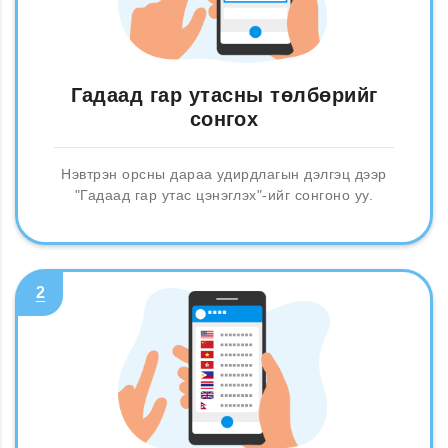
Гадаад гар утасны төлбөрийг
сонгох
Нэвтрэн орсны дараа удирдлагын дэлгэц дээр
"Гадаад гар утас цэнэглэх"-ийг сонгоно уу.
2