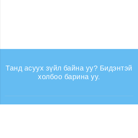
Танд асуух зүйл байна уу? Бидэнтэй
холбоо барина уу.
Лавлагаа
Утасны дуудлага хүлээн авах цаг: Ажлын
өдрүүдэд 9:30 - 17:30