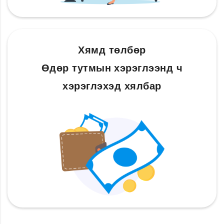
Хямд төлбөр
Өдөр тутмын хэрэглээнд ч
хэрэглэхэд хялбар