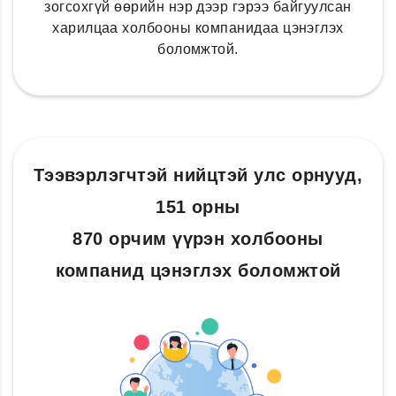
зогсохгүй өөрийн нэр дээр гэрээ байгуулсан
харилцаа холбооны компанидаа цэнэглэх
боломжтой.
Тээвэрлэгчтэй нийцтэй улс орнууд,
151 орны
870 орчим үүрэн холбооны
компанид цэнэглэх боломжтой