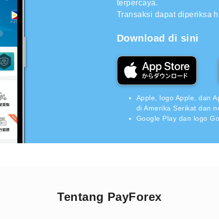
terpercaya.
Transaksi dapat diperiksa 
Download di sini
Apple, logo Apple, dan A
di Amerika Serikat dan n
Google Play dan logo Go
Tentang PayForex