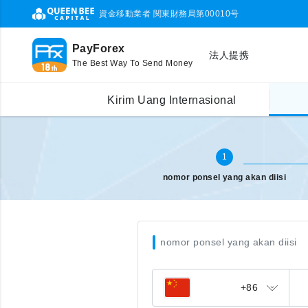
資金移動業者 関東財務局第00010号
PayForex
法人提携
The Best Way To Send Money
Pengisian pulsa Internasional
masukkan nomor ponsel
Kirim Uang Internasional
1
nomor ponsel yang akan diisi
nomor ponsel yang akan diisi
+86