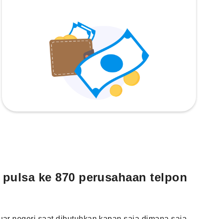
 pulsa ke 870 perusahaan telpon
uar negeri saat dibutuhkan kapan saja dimana saja.