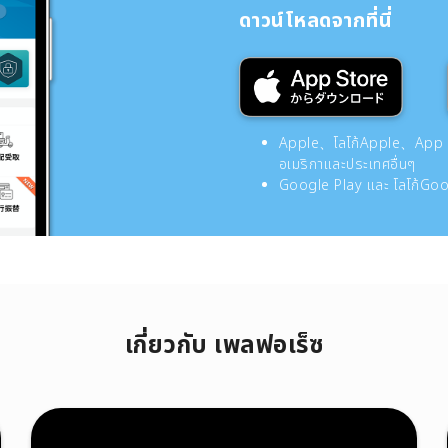
ดาวน์โหลดจากที่นี่
Apple、โลโก้Apple、App Sto
อเมริกาและประเทศอื่นๆ
Google Play และ โลโก้Goog
เกี่ยวกับ เพลฟอเร็ซ