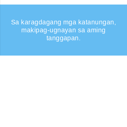
Sa karagdagang mga katanungan,
makipag-ugnayan sa aming
tanggapan.
Kumontak
Support: Weekdays 9:30 -17:30
Toll-free number
0120-808-774
From overseas (※may bayad)