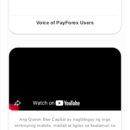
Voice of PayForex Users
Ang Queen Bee Capital ay nagbibigay ng mga
serbisyong mabilis, madali at ligtas sa kaalaman sa