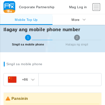
Corporate Partnership
Mag Log in
Singil sa ibang bansa (mobile)
Ilagay ang mobile phone number
Mobile Top Up
More
Ilagay ang mobile phone number
1
2
Singil sa mobile phone
Halaga ng singil
Singil sa mobile phone
+86
Pansinin