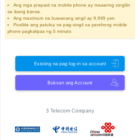
Ang
mga prepaid na mobile phone
ay maaaring singilin
sa ibang bansa.
Ang maximum na buwanang singil ay 9,999 yen.
Posible ang patuloy na pag-singil sa parehong mobile
phone pagkalipas ng 5 minuto.
Existing na pag log-in sa account
Buksan ang Account
3 Telecom Company