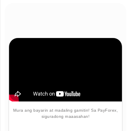
Mura ang bayarin at madaling gamitin! Sa PayForex,
siguradong maaasahan!