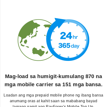
Mag-load sa humigit-kumulang 870 na
mga mobile carrier sa 151 mga bansa.
Loadan ang mga prepaid mobile phone ng ibang bansa
anumang oras at kahit saan sa mababang bayad
lamang gamit ang PayForex′s Mobile Top Up.