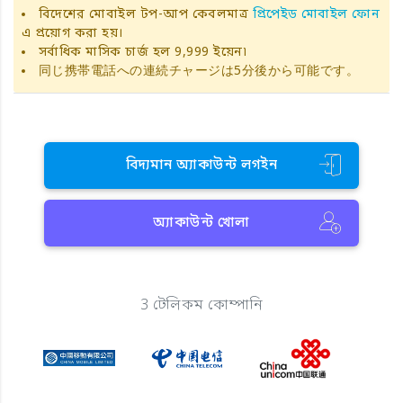
বিদেশের মোবাইল টপ-আপ কেবলমাত্র
প্রিপেইড মোবাইল ফোন
এ প্রয়োগ করা হয়।
সর্বাধিক মাসিক চার্জ হল 9,999 ইয়েন৷
同じ携帯電話への連続チャージは5分後から可能です。
বিদ্যমান অ্যাকাউন্ট লগইন
অ্যাকাউন্ট খোলা
3 টেলিকম কোম্পানি