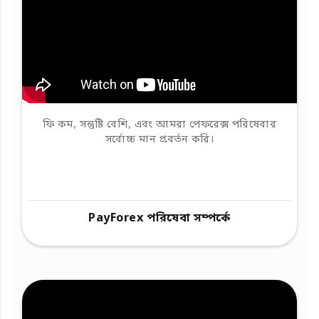
ফি কম, সন্তুষ্টি বেশি, এবং আমরা পেফরেক্স পরিষেবার
সর্বোচ্চ মান প্রবর্তন করি।
PayForex পরিষেবা সম্পর্কে