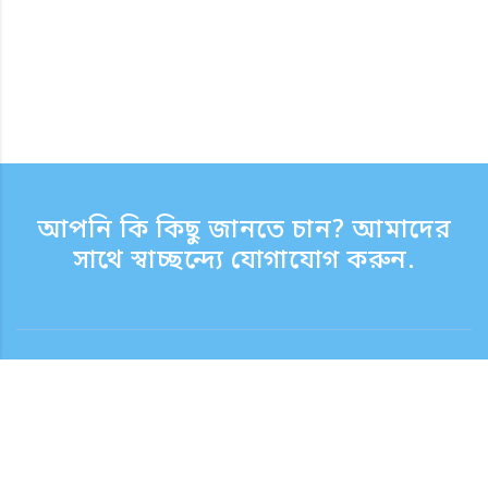
আপনি কি কিছু জানতে চান? আমাদের
সাথে স্বাচ্ছন্দ্যে যোগাযোগ করুন.
যোগাযোগ
সাপোর্ট টাইম সপ্তাহের দিন 9:30 - 17:30
টোল ফ্রি নম্বর