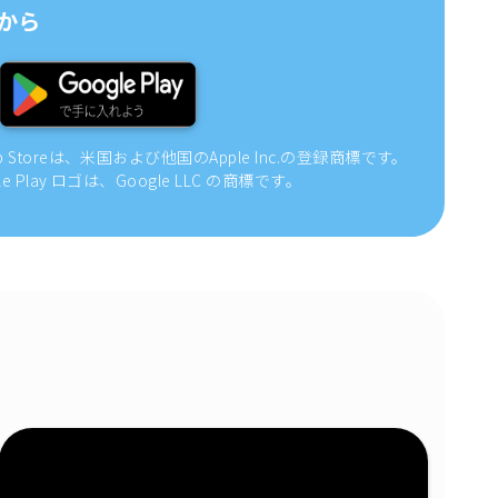
から
pp Storeは、米国および他国のApple Inc.の登録商標です。
gle Play ロゴは、Google LLC の商標です。