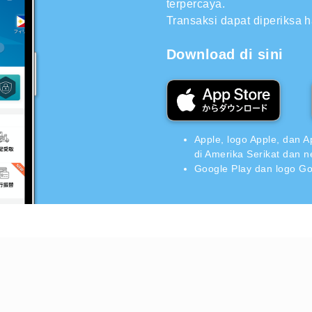
terpercaya.
Transaksi dapat diperiksa 
Download di sini
Apple, logo Apple, dan A
di Amerika Serikat dan n
Google Play dan logo Go