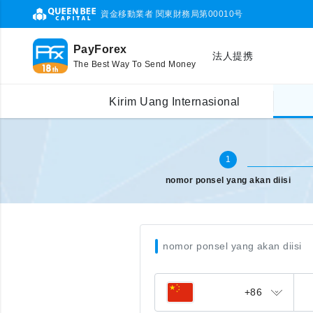
資金移動業者 関東財務局第00010号
PayForex
法人提携
The Best Way To Send Money
Pengisian pulsa Internasional
masukkan nomor ponsel
Kirim Uang Internasional
1
nomor ponsel yang akan diisi
nomor ponsel yang akan diisi
+86