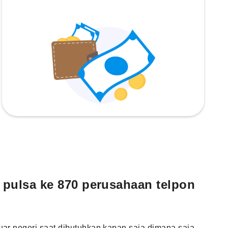
 pulsa ke 870 perusahaan telpon
uar negeri saat dibutuhkan kapan saja dimana saja.