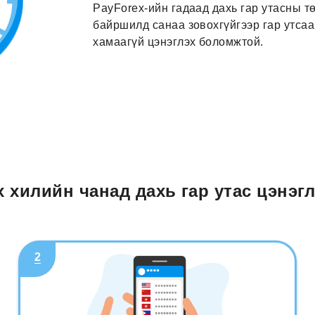
PayForex-ийн гадаад дахь гар утасны т
байршилд санаа зовохгүйгээр гар утса
хамаагүй цэнэглэх боломжтой.
x хилийн чанад дахь гар утас цэнэгл
2