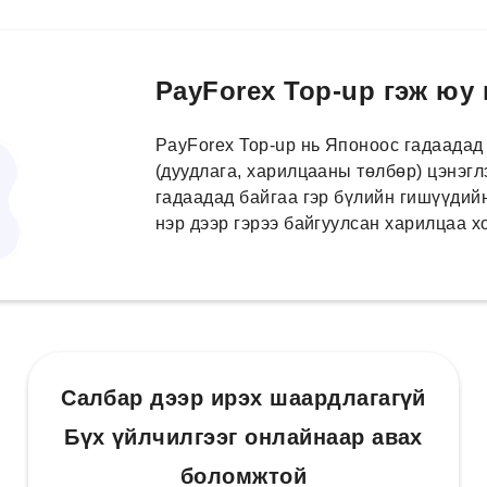
PayForex Top-up гэж юу
PayForex Top-up нь Японоос гадаадад
(дуудлага, харилцааны төлбөр) цэнэгл
гадаадад байгаа гэр бүлийн гишүүдийн
нэр дээр гэрээ байгуулсан харилцаа 
Салбар дээр ирэх шаардлагагүй
Бүх үйлчилгээг онлайнаар авах
боломжтой