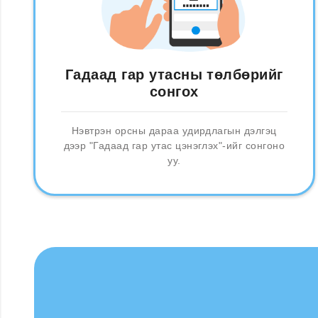
Гадаад гар утасны төлбөрийг
сонгох
Нэвтрэн орсны дараа удирдлагын дэлгэц
дээр "Гадаад гар утас цэнэглэх"-ийг сонгоно
уу.