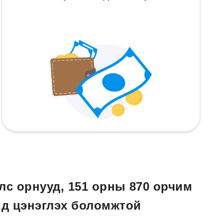
лс орнууд, 151 орны 870 орчим
д цэнэглэх боломжтой