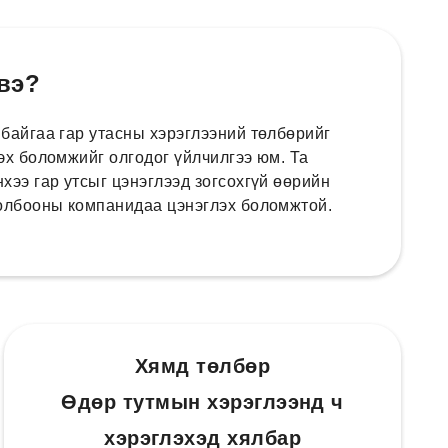
 вэ?
 байгаа гар утасны хэрэглээний төлбөрийг
эх боломжийг олгодог үйлчилгээ юм. Та
хээ гар утсыг цэнэглээд зогсохгүй өөрийн
холбооны компанидаа цэнэглэх боломжтой.
Хямд төлбөр
Өдөр тутмын хэрэглээнд ч
хэрэглэхэд хялбар