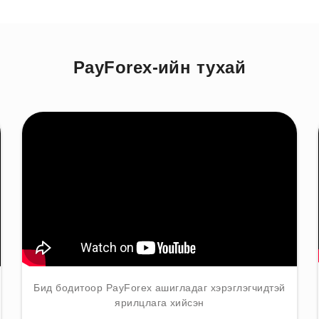
PayForex-ийн тухай
Бид бодитоор PayForex ашигладаг хэрэглэгчидтэй
ярилцлага хийсэн