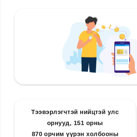
Тээвэрлэгчтэй нийцтэй улс
орнууд, 151 орны
870 орчим үүрэн холбооны