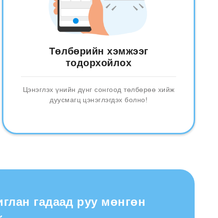
Төлбөрийн хэмжээг
тодорхойлох
Цэнэглэх үнийн дүнг сонгоод төлбөрөө хийж
дуусмагц цэнэглэгдэх болно!
иглан гадаад руу мөнгөн