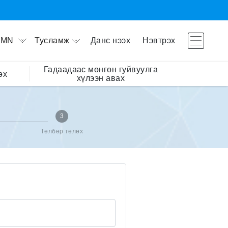
Тусламж
Данс нээх
Нэвтрэх
MN
Гадаадаас мөнгөн гуйвуулга
өх
хүлээн авах
3
Төлбөр төлөх