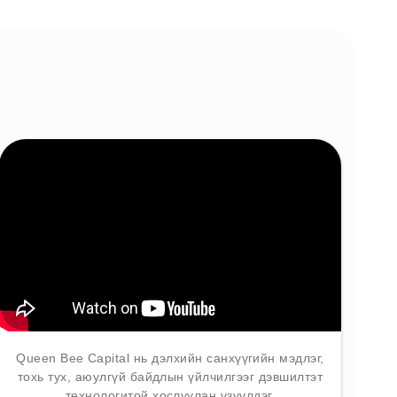
Queen Bee Capital нь дэлхийн санхүүгийн мэдлэг,
тохь тух, аюулгүй байдлын үйлчилгээг дэвшилтэт
технологитой хослуулан үзүүлдэг.