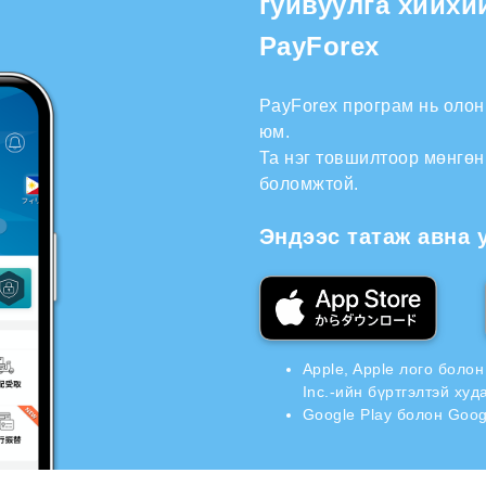
гуйвуулга хийхи
PayForex
PayForex програм нь оло
юм.
Та нэг товшилтоор мөнгөн
боломжтой.
Эндээс татаж авна 
Apple, Apple лого боло
Inc.-ийн бүртгэлтэй ху
Google Play болон Goog