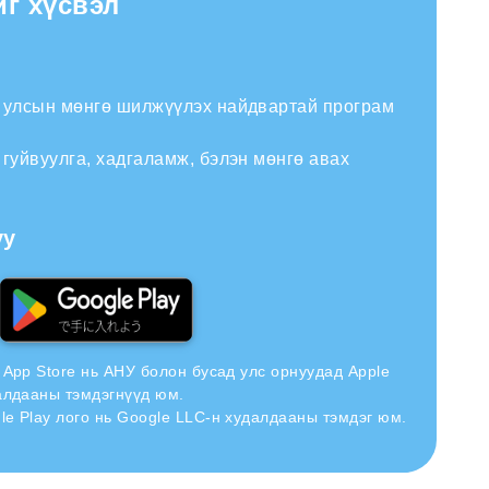
йг хүсвэл
н улсын мөнгө шилжүүлэх найдвартай програм
 гуйвуулга, хадгаламж, бэлэн мөнгө авах
уу
н App Store нь АНУ болон бусад улс орнуудад Apple
далдааны тэмдэгнүүд юм.
le Play лого нь Google LLC-н худалдааны тэмдэг юм.