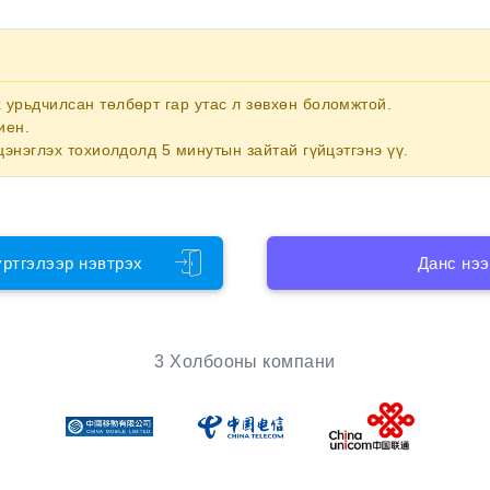
х
урьдчилсан төлбөрт гар утас
л зөвхөн боломжтой.
иен.
цэнэглэх тохиолдолд 5 минутын зайтай гүйцэтгэнэ үү.
үртгэлээр нэвтрэх
Данс нээ
3 Холбооны компани