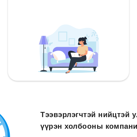
Тээвэрлэгчтэй нийцтэй у
үүрэн холбооны компани