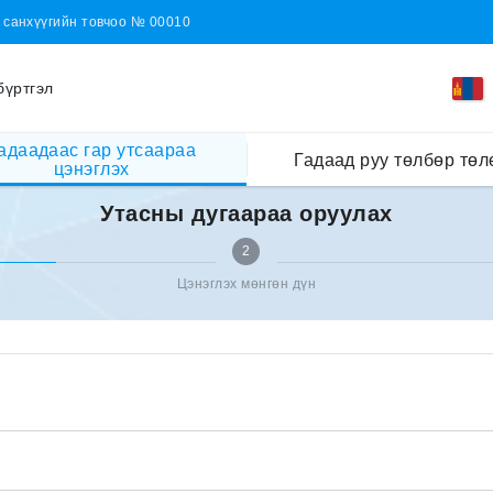
н санхүүгийн товчоо № 00010
бүртгэл
адаадаас гар утсаараа
Гадаад руу төлбөр төл
цэнэглэх
Утасны дугаараа оруулах
2
Цэнэглэх мөнгөн дүн