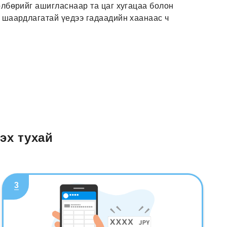
өлбөрийг ашигласнаар та цаг хугацаа болон
а шаардлагатай үедээ гадаадийн хаанаас ч
эх тухай
3