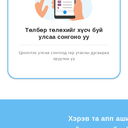
Төлбөр төлөхийг хүсч буй
улсаа сонгоно уу
Цэнэглэх улсаа сонгоод гар утасны дугаараа
оруулна уу
Хэрэв та апп аш