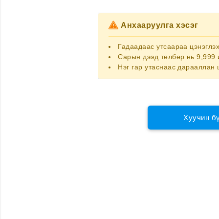
Анхааруулга хэсэг
Гадаадаас утсаараа цэнэглэ
Сарын дээд төлбөр нь 9,999 
Нэг гар утаснаас дарааллан 
Хуучин б