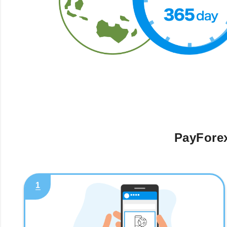
PayFore
1