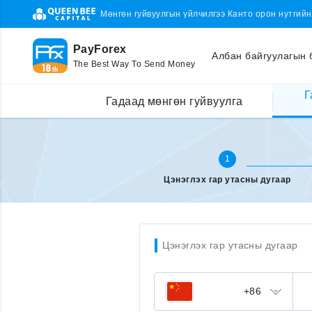
Мөнгөн гуйвуулгын үйлчилгээ Канто орон нутгий
PayForex
Албан байгуулагын 
The Best Way To Send Money
Г
Гадаад улсаас утсаа цэнэглэх
Утасны дугаараа оруулах
Гадаад мөнгөн гуйвуулга
1
Цэнэглэх гар утасны дугаар
Цэнэглэх гар утасны дугаар
+86