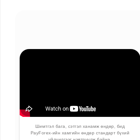
Шимтгэл бага, сэтгэл ханамж өндөр, бид
PayForex-ийн хамгийн өндөр стандарт бүхий
үйлчилгээг нэвтрүүлж байна.