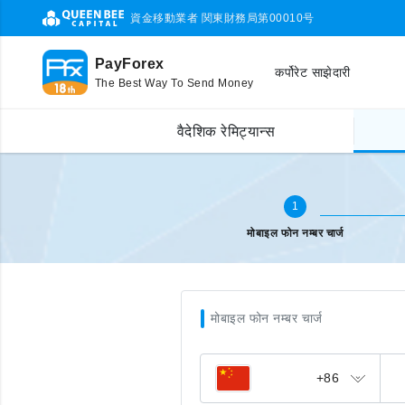
資金移動業者 関東財務局第00010号
PayForex
कर्पोरेट साझेदारी
The Best Way To Send Money
मोबाइल टप अप
फोन नम्बर प्रविष्ट
वैदेशिक रेमिट्यान्स
1
मोबाइल फोन नम्बर चार्ज
मोबाइल फोन नम्बर चार्ज
+86