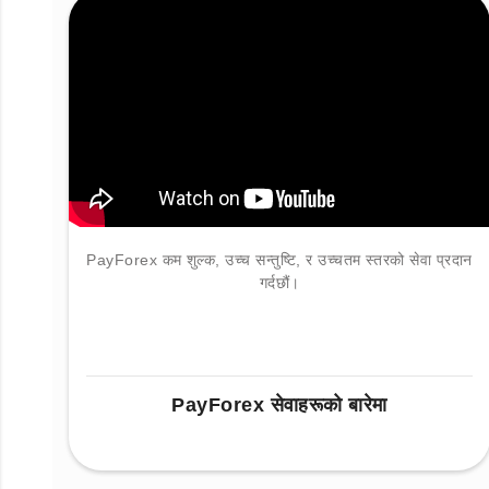
PayForex कम शुल्क, उच्च सन्तुष्टि, र उच्चतम स्तरको सेवा प्रदान
गर्दछौं।
PayForex सेवाहरूको बारेमा