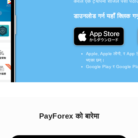
केवल एक ट्यापमा सजिलै पैसा पठाउन 
डाउनलोड गर्न यहाँ क्लिक गर्न
Apple, Apple लोगो, र App Stor
भएका छन्।
Google Play र Google Play 
PayForex को बारेमा