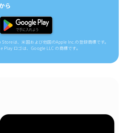
から
pp Storeは、米国および他国のApple Inc.の登録商標です。
gle Play ロゴは、Google LLC の商標です。