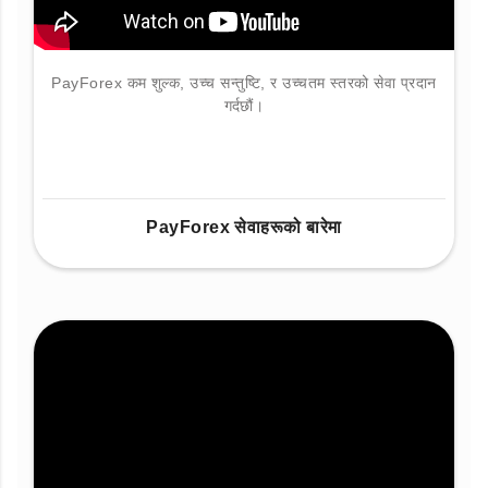
PayForex कम शुल्क, उच्च सन्तुष्टि, र उच्चतम स्तरको सेवा प्रदान
गर्दछौं।
PayForex सेवाहरूको बारेमा