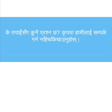
के तपाईंसँग कुनै प्रश्न छ? कृपया हामीलाई सम्पर्क
गर्न नहिचकिचाउनुहोस्।
सोधपुछ
समर्थन समय: हप्ता दिन 9:30 - 17:30
टोल फ्री नम्बर
0120-808-774