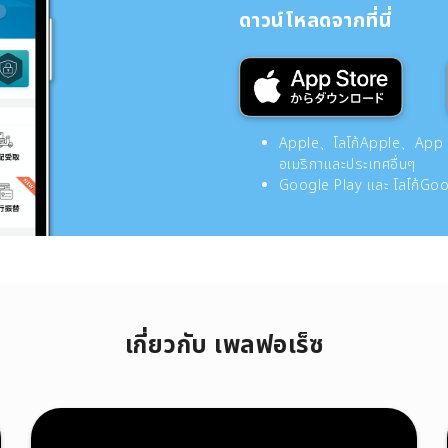
ดาวน์โหลดจากที่นี่
Apple、โลโก้Apple、App Sto
อเมริกาและประเทศอื่นๆ
Google Play และ โลโก้Goog
เกี่ยวกับ เพลฟอเร็ซ