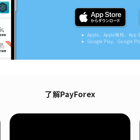
Apple、Apple商标、App
Google Play、Google
了解PayForex