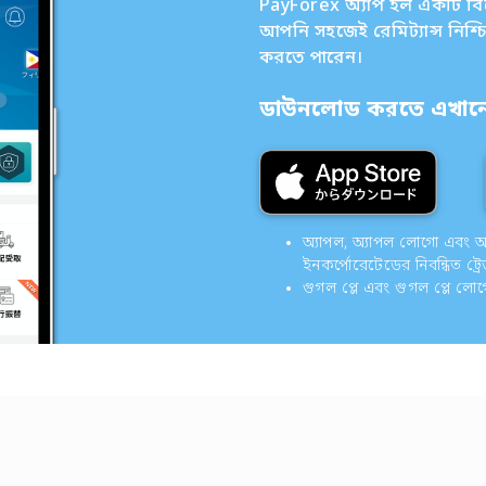
PayForex অ্যাপ হল একটি বিদেশ
আপনি সহজেই রেমিট্যান্স নিশ্
করতে পারেন।
ডাউনলোড করতে এখানে 
অ্যাপল, অ্যাপল লোগো এবং অ্যাপ
ইনকর্পোরেটেডের নিবন্ধিত ট্রে
গুগল প্লে এবং গুগল প্লে লো