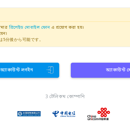
াত্র
প্রিপেইড মোবাইল ফোন
এ প্রয়োগ করা হয়।
়েন৷
は5分後から可能です。
ন অ্যাকাউন্ট লগইন
অ্যাকাউন্ট 
3 টেলিকম কোম্পানি