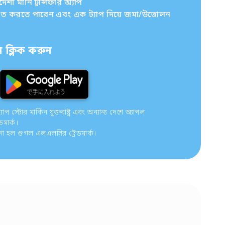
ী মানি ট্রান্সফার অ্যাপ
চিত করতে পারেন এবং এক ট্যাপ দিয়ে জমা/উত্তোলন
ক্লিক করুন
 স্টোর মার্কিন যুক্তরাষ্ট্র এবং অন্যান্য দেশে অ্যাপল
ডমার্ক।
গো হল গুগল এলএলসির ট্রেডমার্ক।