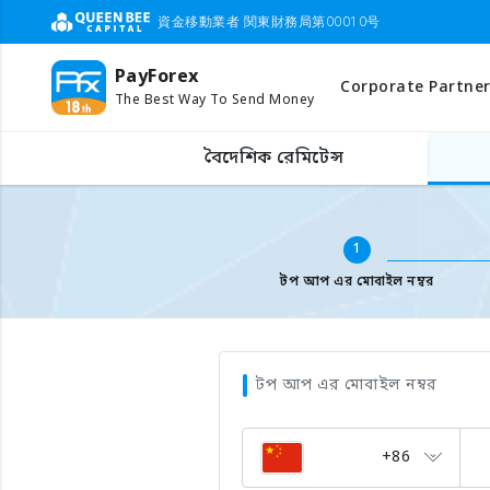
資金移動業者 関東財務局第00010号
PayForex
Corporate Partner
The Best Way To Send Money
বিদেশের মোবাইল টপ আপ
মোবাইল ফোন নাম্বার লিখুন
বৈদেশিক রেমিটেন্স
1
টপ আপ এর মোবাইল নম্বর
টপ আপ এর মোবাইল নম্বর
+86