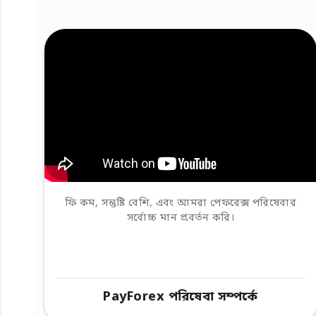
ফি কম, সন্তুষ্টি বেশি, এবং আমরা পেফরেক্স পরিষেবার
সর্বোচ্চ মান প্রবর্তন করি।
PayForex পরিষেবা সম্পর্কে