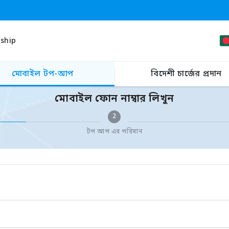
ship
মোবাইল টপ-আপ
বিদেশী চার্জের প্রদান
মোবাইল ফোন নাম্বার লিখুন
2
টপ আপ এর পরিমান