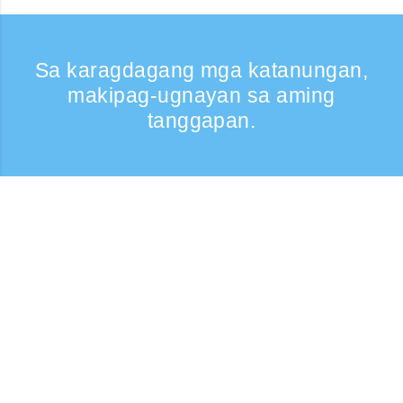
Sa karagdagang mga katanungan,
makipag-ugnayan sa aming
tanggapan.
Kumontak
Support: Weekdays 9:30 -17:30
Toll-free number
0120-808-774
From overseas (※may bayad)