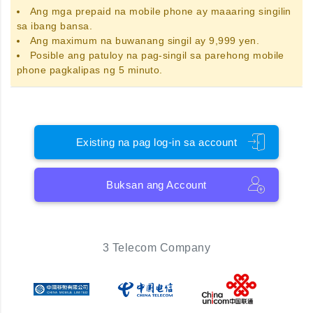
Ang
mga prepaid na mobile phone
ay maaaring singilin
sa ibang bansa.
Ang maximum na buwanang singil ay 9,999 yen.
Posible ang patuloy na pag-singil sa parehong mobile
phone pagkalipas ng 5 minuto.
Existing na pag log-in sa account
Buksan ang Account
3 Telecom Company