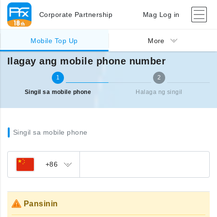
Corporate Partnership
Mag Log in
Singil sa ibang bansa (mobile)
Ilagay ang mobile phone number
Mobile Top Up
More
Ilagay ang mobile phone number
1
2
Singil sa mobile phone
Halaga ng singil
Singil sa mobile phone
+86
Pansinin