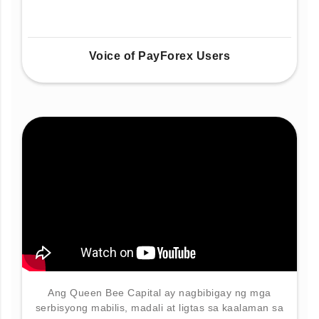
Voice of PayForex Users
Ang Queen Bee Capital ay nagbibigay ng mga
serbisyong mabilis, madali at ligtas sa kaalaman sa