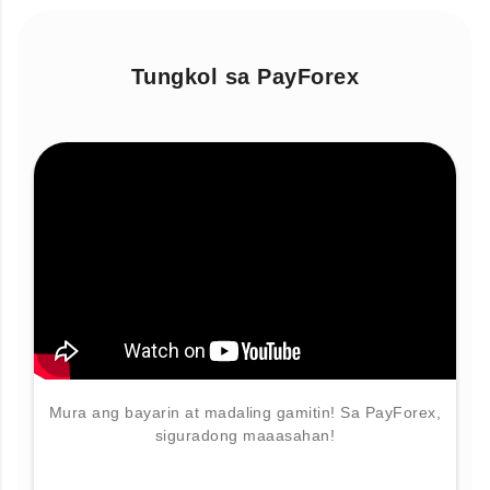
Tungkol sa PayForex
Mura ang bayarin at madaling gamitin! Sa PayForex,
siguradong maaasahan!