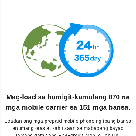
Mag-load sa humigit-kumulang 870 na
mga mobile carrier sa 151 mga bansa.
Loadan ang mga prepaid mobile phone ng ibang bansa
anumang oras at kahit saan sa mababang bayad
lamang gamit ang PayForex′s Mobile Top Up.