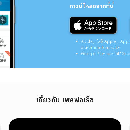
ดาวน์โหลดจากที่นี่
Apple、โลโก้Apple、App Sto
อเมริกาและประเทศอื่นๆ
Google Play และ โลโก้Goog
เกี่ยวกับ เพลฟอเร็ซ