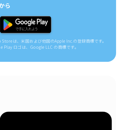
から
pp Storeは、米国および他国のApple Inc.の登録商標です。
gle Play ロゴは、Google LLC の商標です。