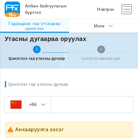
Албан байгуулагын
Нэвтрэх
бүртгэл
Гадаадаас гар утсаараа
Гадаад улсаас утсаа цэнэглэх
Утасны дугаараа оруулах
More
цэнэглэх
Утасны дугаараа оруулах
1
2
Цэнэглэх гар утасны дугаар
Цэнэглэх мөнгөн дүн
Цэнэглэх гар утасны дугаар
+86
Анхааруулга хэсэг