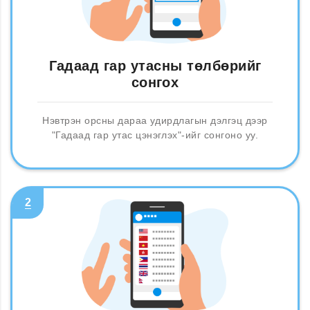
Гадаад гар утасны төлбөрийг
сонгох
Нэвтрэн орсны дараа удирдлагын дэлгэц дээр
"Гадаад гар утас цэнэглэх"-ийг сонгоно уу.
2