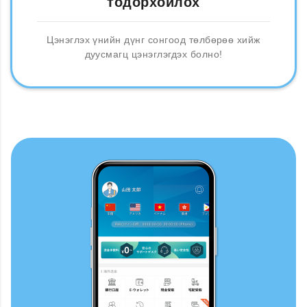
тодорхойлох
Цэнэглэх үнийн дүнг сонгоод төлбөрөө хийж
дуусмагц цэнэглэгдэх болно!