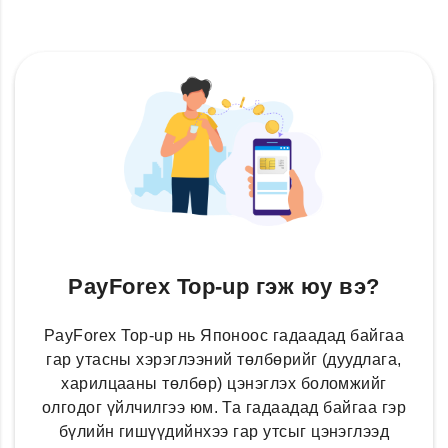
PayForex Top-up гэж юу вэ?
PayForex Top-up нь Японоос гадаадад байгаа
гар утасны хэрэглээний төлбөрийг (дуудлага,
харилцааны төлбөр) цэнэглэх боломжийг
олгодог үйлчилгээ юм. Та гадаадад байгаа гэр
бүлийн гишүүдийнхээ гар утсыг цэнэглээд