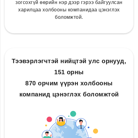
зогсохгүй өөрийн нэр дээр гэрээ байгуулсан
харилцаа холбооны компанидаа цэнэглэх
боломжтой.
Тээвэрлэгчтэй нийцтэй улс орнууд,
151 орны
870 орчим үүрэн холбооны
компанид цэнэглэх боломжтой