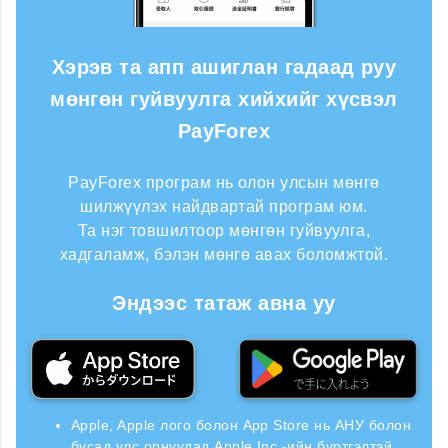
Хэрэв та апп ашиглан гадаад руу
мөнгөн гуйвуулга хийхийг хүсвэл
PayForex
PayForex програм нь олон улсын мөнгө
шилжүүлэх найдвартай програм юм.
Та нэг товшилтоор мөнгөн гуйвуулга,
хадгаламж, бэлэн мөнгө авах боломжтой.
Эндээс татаж авна уу
Apple, Apple лого болон App Store нь АНУ болон
бусад улс орнуудад Apple Inc.-ийн бүртгэлтэй