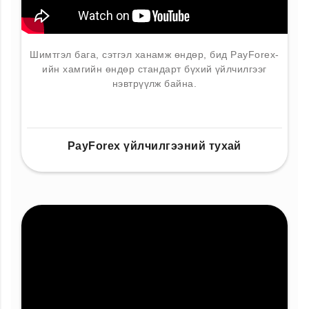
Шимтгэл бага, сэтгэл ханамж өндөр, бид PayForex-
ийн хамгийн өндөр стандарт бүхий үйлчилгээг
нэвтрүүлж байна.
PayForex үйлчилгээний тухай