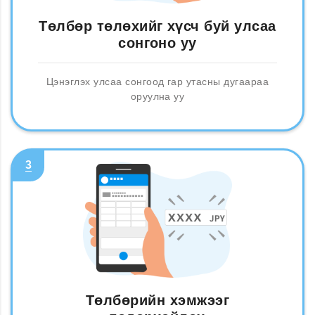
Төлбөр төлөхийг хүсч буй улсаа
сонгоно уу
Цэнэглэх улсаа сонгоод гар утасны дугаараа
оруулна уу
3
Төлбөрийн хэмжээг