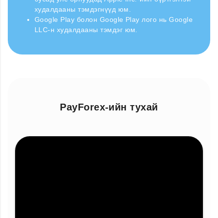
худалдааны тэмдэгнүүд юм.
Google Play болон Google Play лого нь Google
LLC-н худалдааны тэмдэг юм.
PayForex-ийн тухай