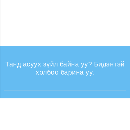
Танд асуух зүйл байна уу? Бидэнтэй
холбоо барина уу.
Лавлагаа
Утасны дуудлага хүлээн авах цаг: Ажлын
өдрүүдэд 9:30 - 17:30