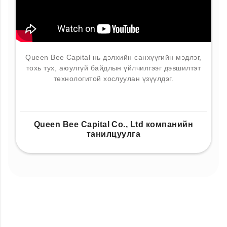
Queen Bee Capital нь дэлхийн санхүүгийн мэдлэг,
тохь тух, аюулгүй байдлын үйлчилгээг дэвшилтэт
технологитой хослуулан үзүүлдэг.
Queen Bee Capital Co., Ltd компанийн
танилцуулга