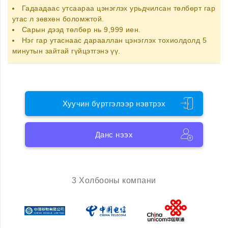
Гадаадаас утсаараа цэнэглэх
урьдчилсан төлбөрт гар
утас
л зөвхөн боломжтой.
Сарын дээд төлбөр нь 9,999 иен.
Нэг гар утаснаас дарааллан цэнэглэх тохиолдолд 5
минутын зайтай гүйцэтгэнэ үү.
Хуучин бүртгэлээр нэвтрэх
Данс нээх
3 Холбооны компани