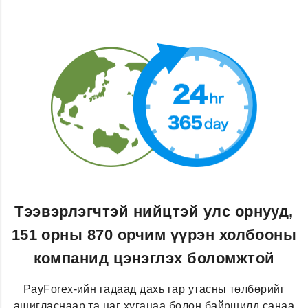
Тээвэрлэгчтэй нийцтэй улс орнууд,
151 орны 870 орчим үүрэн холбооны
компанид цэнэглэх боломжтой
PayForex-ийн гадаад дахь гар утасны төлбөрийг
ашигласнаар та цаг хугацаа болон байршилд санаа