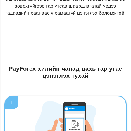
зовохгүйгээр гар утсаа шаардлагатай үедээ
гадаадийн хаанаас ч хамаагүй цэнэглэх боломжтой.
PayForex хилийн чанад дахь гар утас
цэнэглэх тухай
1