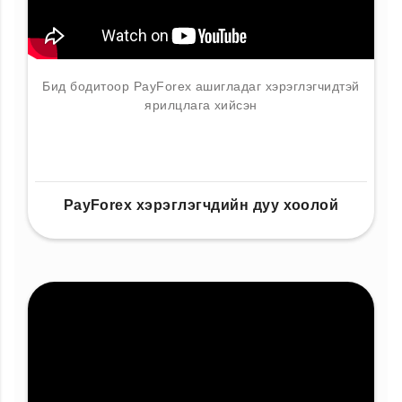
Бид бодитоор PayForex ашигладаг хэрэглэгчидтэй
ярилцлага хийсэн
PayForex хэрэглэгчдийн дуу хоолой