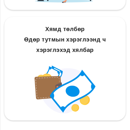
Хямд төлбөр
Өдөр тутмын хэрэглээнд ч
хэрэглэхэд хялбар