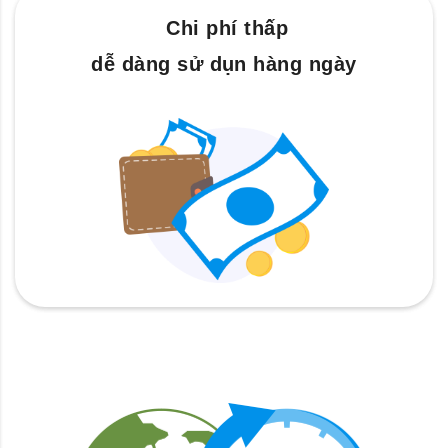
Chi phí thấp
dễ dàng sử dụn hàng ngày