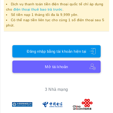
Dịch vụ thanh toán tiền điện thoại quốc tế chỉ áp dụng
cho
điện thoại thuê bao trả trước
.
Số tiền nạp 1 tháng tối đa là 9,999 yên.
Có thể nạp tiền liên tục cho cùng 1 số điện thoại sau 5
phút.
Đăng nhập bằng tài khoản hiện tại
Mở tài khoản
3 Nhà mạng