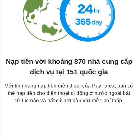
Nạp tiền với khoảng 870 nhà cung cấp
dịch vụ tại 151 quốc gia
Với tính năng nạp tiền điện thoại của PayForex, bạn có
thể nạp tiền cho điện thoại di động ở nước ngoài bất
cứ lúc nào và bất cứ nơi đâu với mức phí thấp.