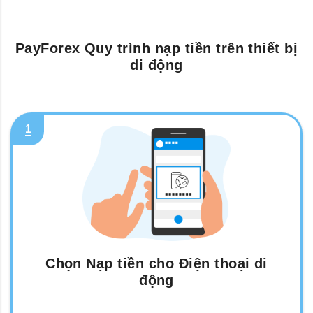
PayForex Quy trình nạp tiền trên thiết bị
di động
1
Chọn Nạp tiền cho Điện thoại di
động