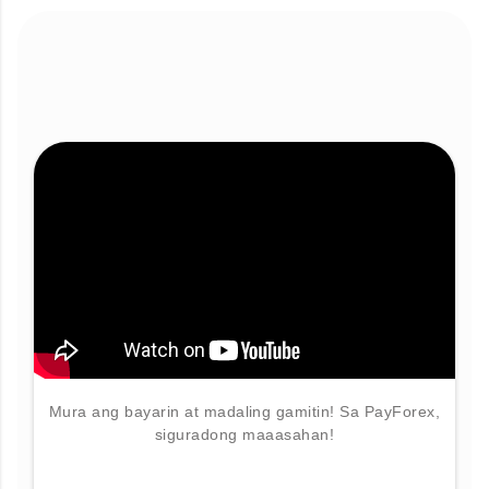
Mura ang bayarin at madaling gamitin! Sa PayForex,
siguradong maaasahan!