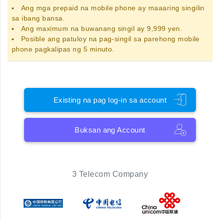
Ang
mga prepaid na mobile phone
ay maaaring singilin
sa ibang bansa.
Ang maximum na buwanang singil ay 9,999 yen.
Posible ang patuloy na pag-singil sa parehong mobile
phone pagkalipas ng 5 minuto.
Existing na pag log-in sa account
Buksan ang Account
3 Telecom Company