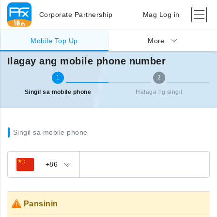
Corporate Partnership
Mag Log in
Singil sa ibang bansa (mobile)
Ilagay ang mobile phone number
Mobile Top Up
More
Ilagay ang mobile phone number
1
2
Singil sa mobile phone
Halaga ng singil
Singil sa mobile phone
+86
Pansinin