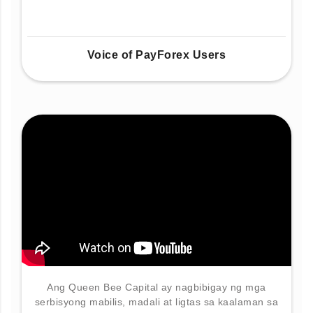
Voice of PayForex Users
Ang Queen Bee Capital ay nagbibigay ng mga
serbisyong mabilis, madali at ligtas sa kaalaman sa