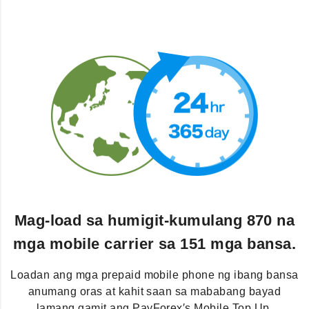
Mag-load sa humigit-kumulang 870 na
mga mobile carrier sa 151 mga bansa.
Loadan ang mga prepaid mobile phone ng ibang bansa
anumang oras at kahit saan sa mababang bayad
lamang gamit ang PayForex′s Mobile Top Up.