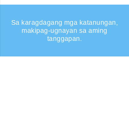
Sa karagdagang mga katanungan,
makipag-ugnayan sa aming
tanggapan.
Kumontak
Support: Weekdays 9:30 -17:30
Toll-free number
0120-808-774
From overseas (※may bayad)