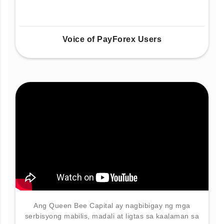
Voice of PayForex Users
Ang Queen Bee Capital ay nagbibigay ng mga
serbisyong mabilis, madali at ligtas sa kaalaman sa