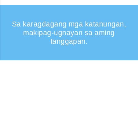
Sa karagdagang mga katanungan,
makipag-ugnayan sa aming
tanggapan.
Kumontak
Support: Weekdays 9:30 -17:30
Toll-free number
0120-808-774
From overseas (※may bayad)