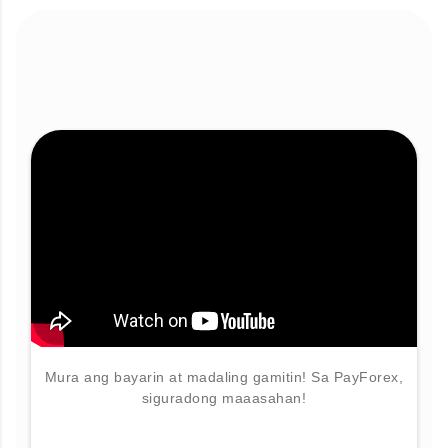
Mura ang bayarin at madaling gamitin! Sa PayForex,
siguradong maaasahan!