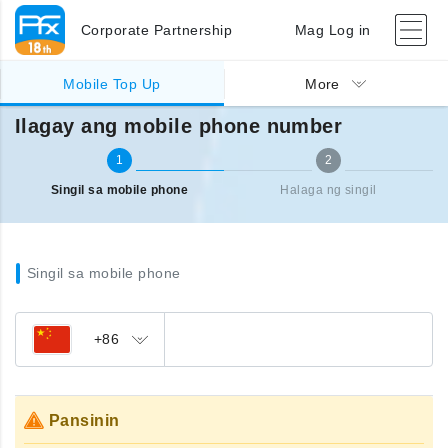
Corporate Partnership
Mag Log in
Singil sa ibang bansa (mobile)
Ilagay ang mobile phone number
Mobile Top Up
More
Ilagay ang mobile phone number
1
2
Singil sa mobile phone
Halaga ng singil
Singil sa mobile phone
+86
Pansinin