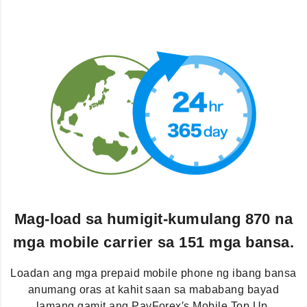
Mag-load sa humigit-kumulang 870 na
mga mobile carrier sa 151 mga bansa.
Loadan ang mga prepaid mobile phone ng ibang bansa
anumang oras at kahit saan sa mababang bayad
lamang gamit ang PayForex′s Mobile Top Up.