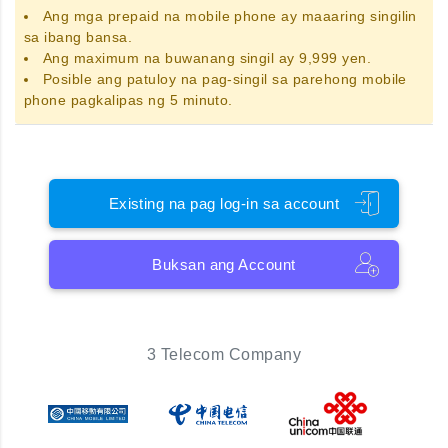
Ang
mga prepaid na mobile phone
ay maaaring singilin
sa ibang bansa.
Ang maximum na buwanang singil ay 9,999 yen.
Posible ang patuloy na pag-singil sa parehong mobile
phone pagkalipas ng 5 minuto.
Existing na pag log-in sa account
Buksan ang Account
3 Telecom Company