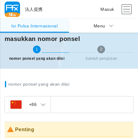
法人提携
Masuk
Pengisian pulsa Internasional
masukkan nomor ponsel
Isi Pulsa Internasional
Menu
masukkan nomor ponsel
1
2
nomor ponsel yang akan diisi
Jumlah pengisian
nomor ponsel yang akan diisi
+86
Penting