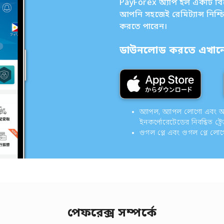
PayForex অ্যাপ হল একটি বিদেশ
আপনি সহজেই রেমিট্যান্স নিশ্
করতে পারেন।
ডাউনলোড করতে এখানে 
অ্যাপল, অ্যাপল লোগো এবং অ্যাপ
ইনকর্পোরেটেডের নিবন্ধিত ট্রে
গুগল প্লে এবং গুগল প্লে লো
পেফরেক্স সম্পর্কে