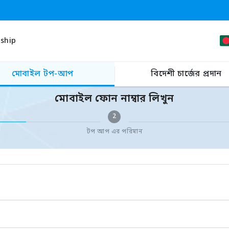
ship
মোবাইল টপ-আপ
বিদেশী চার্জের প্রদান
মোবাইল ফোন নাম্বার লিখুন
2
টপ আপ এর পরিমান