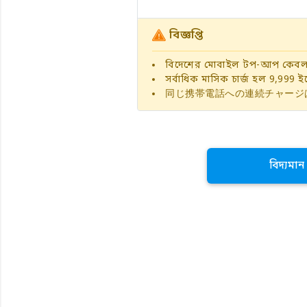
বিজ্ঞপ্তি
বিদেশের মোবাইল টপ-আপ কেবলম
সর্বাধিক মাসিক চার্জ হল 9,999 ইয
同じ携帯電話への連続チャージ
বিদ্যমা