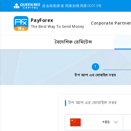
資金移動業者 関東財務局第00010号
PayForex
Corporate Partner
The Best Way To Send Money
বিদেশের মোবাইল টপ আপ
মোবাইল ফোন নাম্বার লিখুন
বৈদেশিক রেমিটেন্স
1
টপ আপ এর মোবাইল নম্বর
টপ আপ এর মোবাইল নম্বর
+86