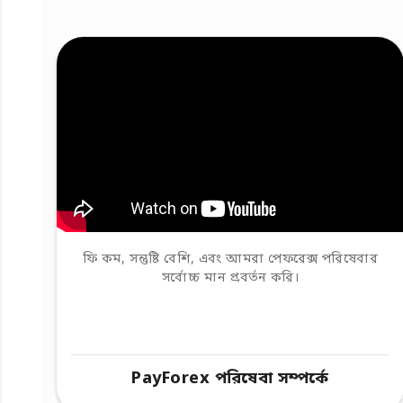
ফি কম, সন্তুষ্টি বেশি, এবং আমরা পেফরেক্স পরিষেবার
সর্বোচ্চ মান প্রবর্তন করি।
PayForex পরিষেবা সম্পর্কে