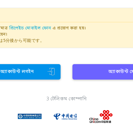
াত্র
প্রিপেইড মোবাইল ফোন
এ প্রয়োগ করা হয়।
়েন৷
は5分後から可能です。
ন অ্যাকাউন্ট লগইন
অ্যাকাউন্ট 
3 টেলিকম কোম্পানি