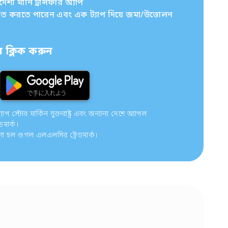
ী মানি ট্রান্সফার অ্যাপ
চিত করতে পারেন এবং এক ট্যাপ দিয়ে জমা/উত্তোলন
ক্লিক করুন
 স্টোর মার্কিন যুক্তরাষ্ট্র এবং অন্যান্য দেশে অ্যাপল
ডমার্ক।
গো হল গুগল এলএলসির ট্রেডমার্ক।