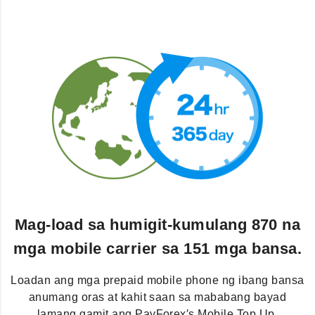
Mag-load sa humigit-kumulang 870 na
mga mobile carrier sa 151 mga bansa.
Loadan ang mga prepaid mobile phone ng ibang bansa
anumang oras at kahit saan sa mababang bayad
lamang gamit ang PayForex′s Mobile Top Up.