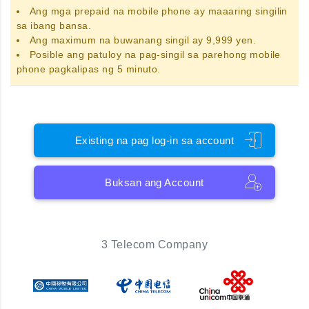
Ang
mga prepaid na mobile phone
ay maaaring singilin
sa ibang bansa.
Ang maximum na buwanang singil ay 9,999 yen.
Posible ang patuloy na pag-singil sa parehong mobile
phone pagkalipas ng 5 minuto.
Existing na pag log-in sa account
Buksan ang Account
3 Telecom Company