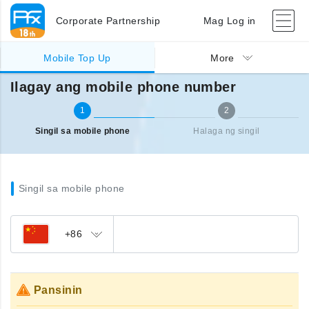
Corporate Partnership
Mag Log in
Singil sa ibang bansa (mobile)
Ilagay ang mobile phone number
Mobile Top Up
More
Ilagay ang mobile phone number
1
2
Singil sa mobile phone
Halaga ng singil
Singil sa mobile phone
+86
Pansinin