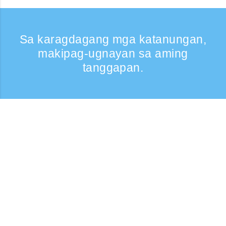
Sa karagdagang mga katanungan,
makipag-ugnayan sa aming
tanggapan.
Kumontak
Support: Weekdays 9:30 -17:30
Toll-free number
0120-808-774
From overseas (※may bayad)