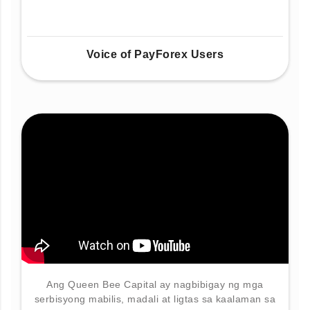
Voice of PayForex Users
Ang Queen Bee Capital ay nagbibigay ng mga
serbisyong mabilis, madali at ligtas sa kaalaman sa