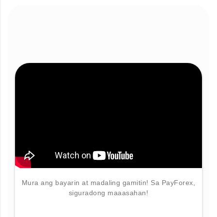
Mura ang bayarin at madaling gamitin! Sa PayForex,
siguradong maaasahan!