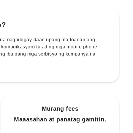
p?
 na nagbibigay-daan upang ma-loadan ang
 / komunikasyon) tulad ng mga mobile phone
ang iba pang mga serbisyo ng kumpanya na
Murang fees
Maaasahan at panatag gamitin.