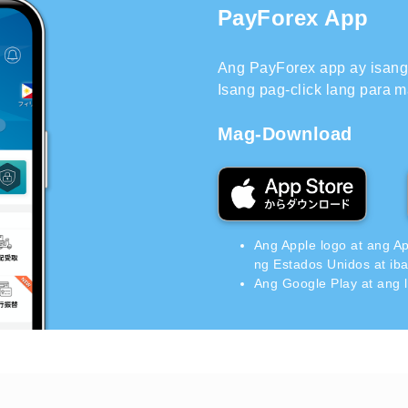
PayForex App
Ang PayForex app ay isang 
Isang pag-click lang para m
Mag-Download
Ang Apple logo at ang A
ng Estados Unidos at ib
Ang Google Play at ang