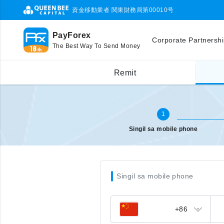
資金移動業者 関東財務局第00010号
PayForex
Corporate Partnersh
The Best Way To Send Money
Singil sa ibang bansa (mobile)
Ilagay ang mobile phone number
Remit
1
Singil sa mobile phone
Singil sa mobile phone
+86