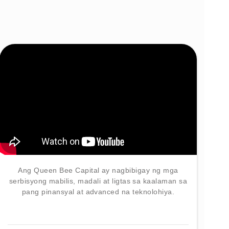
Ang Queen Bee Capital ay nagbibigay ng mga
serbisyong mabilis, madali at ligtas sa kaalaman sa
pang pinansyal at advanced na teknolohiya.