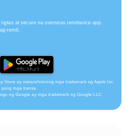
ligtas at secure na overseas remittance app.
ag-remit.
pp Store ay nakarehistrong mga trademark ng Apple Inc.
a pang mga bansa.
 logo ng Google ay mga trademark ng Google LLC.