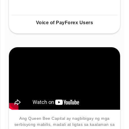
Voice of PayForex Users
Ang Queen Bee Capital ay nagbibigay ng mga
serbisyong mabilis, madali at ligtas sa kaalaman sa