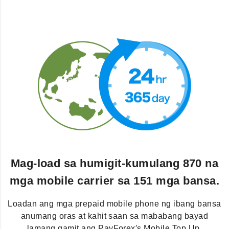
Mag-load sa humigit-kumulang 870 na
mga mobile carrier sa 151 mga bansa.
Loadan ang mga prepaid mobile phone ng ibang bansa
anumang oras at kahit saan sa mababang bayad
lamang gamit ang PayForex′s Mobile Top Up.