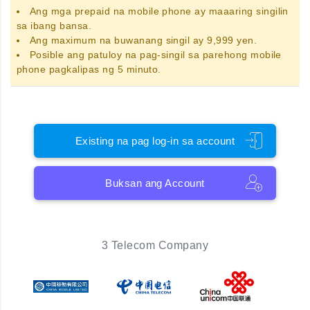
Ang
mga prepaid na mobile phone
ay maaaring singilin
sa ibang bansa.
Ang maximum na buwanang singil ay 9,999 yen.
Posible ang patuloy na pag-singil sa parehong mobile
phone pagkalipas ng 5 minuto.
Existing na pag log-in sa account
Buksan ang Account
3 Telecom Company