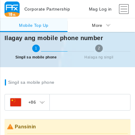
Corporate Partnership
Mag Log in
Singil sa ibang bansa (mobile)
Ilagay ang mobile phone number
Mobile Top Up
More
Ilagay ang mobile phone number
1
2
Singil sa mobile phone
Halaga ng singil
Singil sa mobile phone
+86
Pansinin