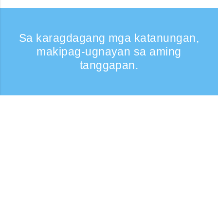
Sa karagdagang mga katanungan,
makipag-ugnayan sa aming
tanggapan.
Kumontak
Support: Weekdays 9:30 -17:30
Toll-free number
0120-808-774
From overseas (※may bayad)