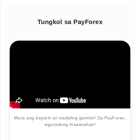
Tungkol sa PayForex
Mura ang bayarin at madaling gamitin! Sa PayForex,
siguradong maaasahan!