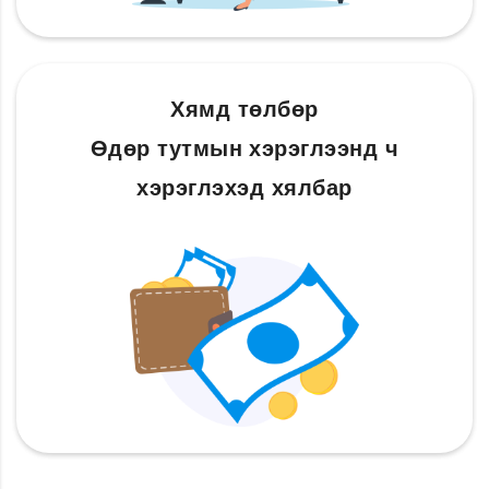
Хямд төлбөр
Өдөр тутмын хэрэглээнд ч
хэрэглэхэд хялбар