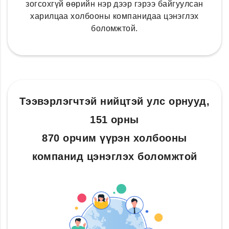
зогсохгүй өөрийн нэр дээр гэрээ байгуулсан
харилцаа холбооны компанидаа цэнэглэх
боломжтой.
Тээвэрлэгчтэй нийцтэй улс орнууд,
151 орны
870 орчим үүрэн холбооны
компанид цэнэглэх боломжтой