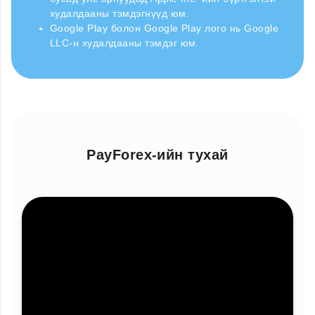
худалдааны тэмдэгнүүд юм.
Google Play болон Google Play лого нь Google
LLC-н худалдааны тэмдэг юм.
PayForex-ийн тухай