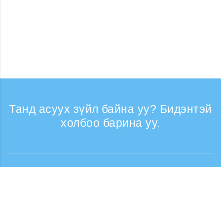
Танд асуух зүйл байна уу? Бидэнтэй
холбоо барина уу.
Лавлагаа
Утасны дуудлага хүлээн авах цаг: Ажлын
өдрүүдэд 9:30 - 17:30