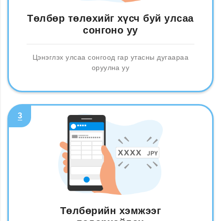
Төлбөр төлөхийг хүсч буй улсаа
сонгоно уу
Цэнэглэх улсаа сонгоод гар утасны дугаараа
оруулна уу
3
Төлбөрийн хэмжээг