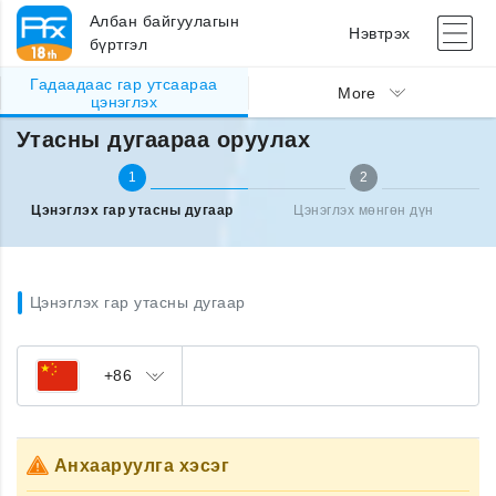
Албан байгуулагын
Нэвтрэх
бүртгэл
Гадаадаас гар утсаараа
Гадаад улсаас утсаа цэнэглэх
Утасны дугаараа оруулах
More
цэнэглэх
Утасны дугаараа оруулах
1
2
Цэнэглэх гар утасны дугаар
Цэнэглэх мөнгөн дүн
Цэнэглэх гар утасны дугаар
+86
Анхааруулга хэсэг