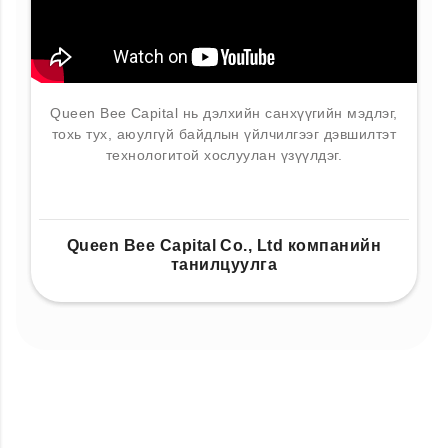
Queen Bee Capital нь дэлхийн санхүүгийн мэдлэг,
тохь тух, аюулгүй байдлын үйлчилгээг дэвшилтэт
технологитой хослуулан үзүүлдэг.
Queen Bee Capital Co., Ltd компанийн
танилцуулга