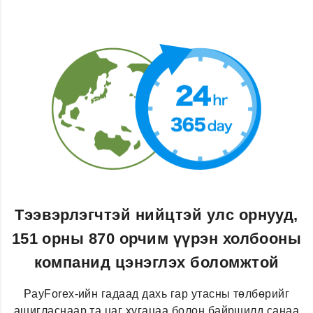
Тээвэрлэгчтэй нийцтэй улс орнууд,
151 орны 870 орчим үүрэн холбооны
компанид цэнэглэх боломжтой
PayForex-ийн гадаад дахь гар утасны төлбөрийг
ашигласнаар та цаг хугацаа болон байршилд санаа