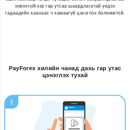
зовохгүйгээр гар утсаа шаардлагатай үедээ
гадаадийн хаанаас ч хамаагүй цэнэглэх боломжтой.
PayForex хилийн чанад дахь гар утас
цэнэглэх тухай
1