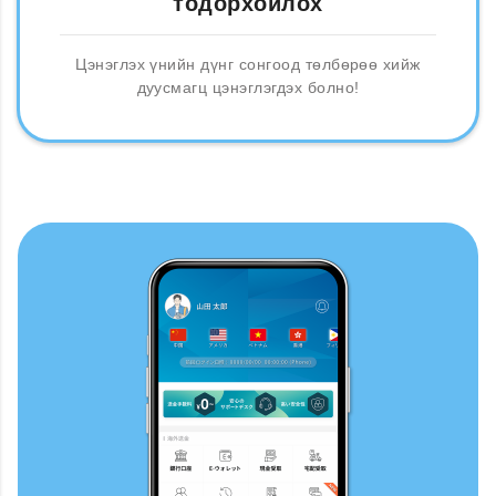
тодорхойлох
Цэнэглэх үнийн дүнг сонгоод төлбөрөө хийж
дуусмагц цэнэглэгдэх болно!