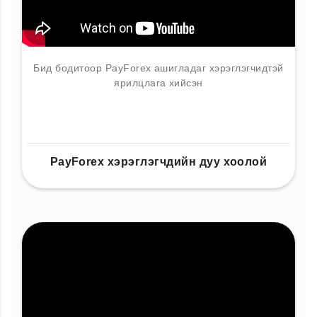
Бид бодитоор PayForex ашигладаг хэрэглэгчидтэй
ярилцлага хийсэн
PayForex хэрэглэгчдийн дуу хоолой