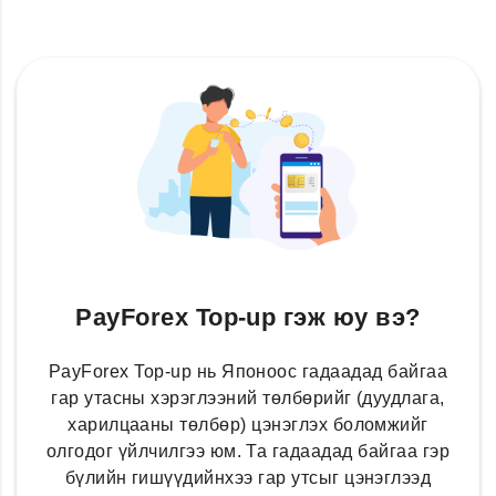
PayForex Top-up гэж юу вэ?
PayForex Top-up нь Японоос гадаадад байгаа
гар утасны хэрэглээний төлбөрийг (дуудлага,
харилцааны төлбөр) цэнэглэх боломжийг
олгодог үйлчилгээ юм. Та гадаадад байгаа гэр
бүлийн гишүүдийнхээ гар утсыг цэнэглээд