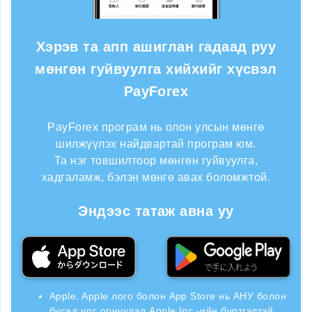
Хэрэв та апп ашиглан гадаад руу
мөнгөн гуйвуулга хийхийг хүсвэл
PayForex
PayForex програм нь олон улсын мөнгө
шилжүүлэх найдвартай програм юм.
Та нэг товшилтоор мөнгөн гуйвуулга,
хадгаламж, бэлэн мөнгө авах боломжтой.
Эндээс татаж авна уу
Apple, Apple лого болон App Store нь АНУ болон
бусад улс орнуудад Apple Inc.-ийн бүртгэлтэй