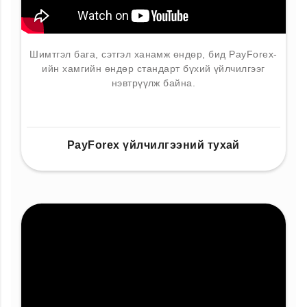
Шимтгэл бага, сэтгэл ханамж өндөр, бид PayForex-
ийн хамгийн өндөр стандарт бүхий үйлчилгээг
нэвтрүүлж байна.
PayForex үйлчилгээний тухай