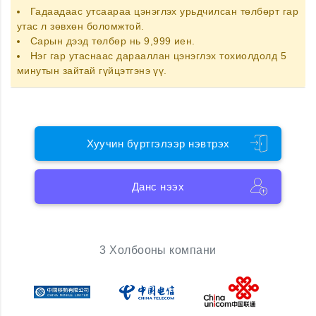
Гадаадаас утсаараа цэнэглэх
урьдчилсан төлбөрт гар
утас
л зөвхөн боломжтой.
Сарын дээд төлбөр нь 9,999 иен.
Нэг гар утаснаас дарааллан цэнэглэх тохиолдолд 5
минутын зайтай гүйцэтгэнэ үү.
Хуучин бүртгэлээр нэвтрэх
Данс нээх
3 Холбооны компани