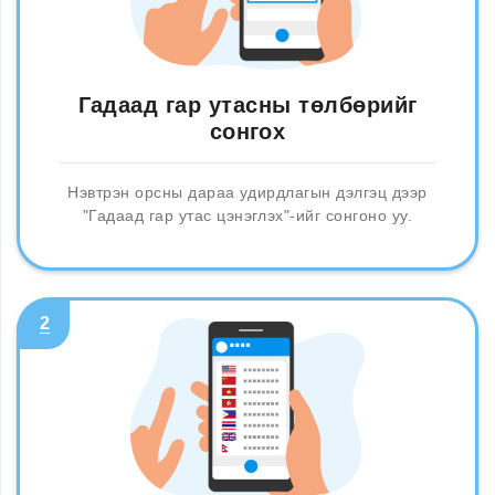
Гадаад гар утасны төлбөрийг
сонгох
Нэвтрэн орсны дараа удирдлагын дэлгэц дээр
"Гадаад гар утас цэнэглэх"-ийг сонгоно уу.
2