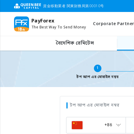
資金移動業者 関東財務局第00010号
PayForex
Corporate Partner
The Best Way To Send Money
বিদেশের মোবাইল টপ আপ
মোবাইল ফোন নাম্বার লিখুন
বৈদেশিক রেমিটেন্স
1
টপ আপ এর মোবাইল নম্বর
টপ আপ এর মোবাইল নম্বর
+86