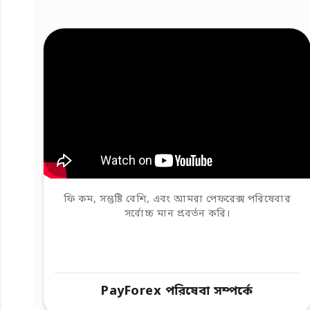
ফি কম, সন্তুষ্টি বেশি, এবং আমরা পেফরেক্স পরিষেবার
সর্বোচ্চ মান প্রবর্তন করি।
PayForex পরিষেবা সম্পর্কে