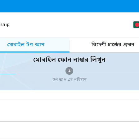
ship
মোবাইল টপ-আপ
বিদেশী চার্জের প্রদান
মোবাইল ফোন নাম্বার লিখুন
2
টপ আপ এর পরিমান