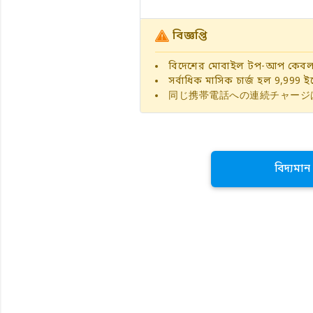
বিজ্ঞপ্তি
বিদেশের মোবাইল টপ-আপ কেবলম
সর্বাধিক মাসিক চার্জ হল 9,999 ইয
同じ携帯電話への連続チャージ
বিদ্যমা