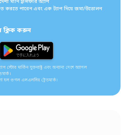
ী মানি ট্রান্সফার অ্যাপ
চিত করতে পারেন এবং এক ট্যাপ দিয়ে জমা/উত্তোলন
ক্লিক করুন
 স্টোর মার্কিন যুক্তরাষ্ট্র এবং অন্যান্য দেশে অ্যাপল
ডমার্ক।
গো হল গুগল এলএলসির ট্রেডমার্ক।