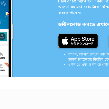
PayForex অ্যাপ হল একটি বিদেশ
আপনি সহজেই রেমিট্যান্স নিশ্
করতে পারেন।
ডাউনলোড করতে এখানে 
অ্যাপল, অ্যাপল লোগো এবং অ্যাপ
ইনকর্পোরেটেডের নিবন্ধিত ট্রে
গুগল প্লে এবং গুগল প্লে লো