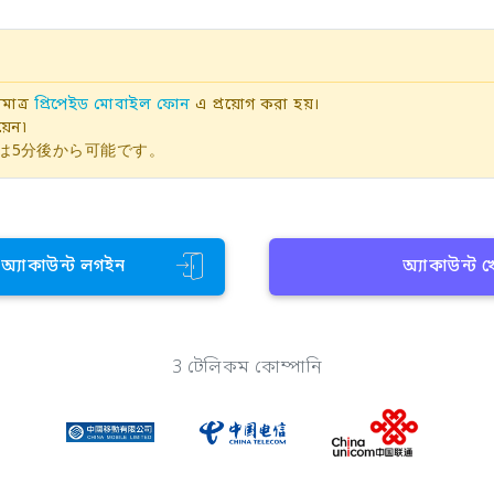
াত্র
প্রিপেইড মোবাইল ফোন
এ প্রয়োগ করা হয়।
়েন৷
は5分後から可能です。
ন অ্যাকাউন্ট লগইন
অ্যাকাউন্ট 
3 টেলিকম কোম্পানি