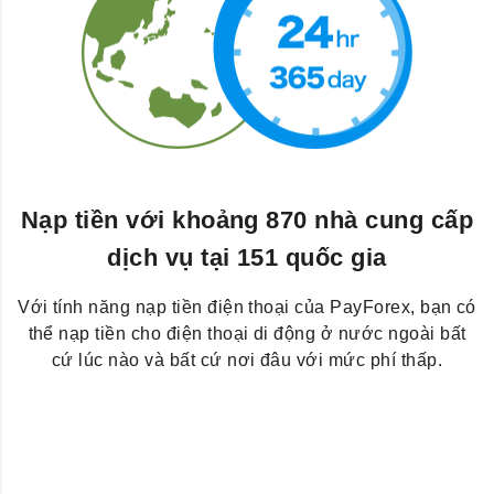
Nạp tiền với khoảng 870 nhà cung cấp
dịch vụ tại 151 quốc gia
Với tính năng nạp tiền điện thoại của PayForex, bạn có
thể nạp tiền cho điện thoại di động ở nước ngoài bất
cứ lúc nào và bất cứ nơi đâu với mức phí thấp.