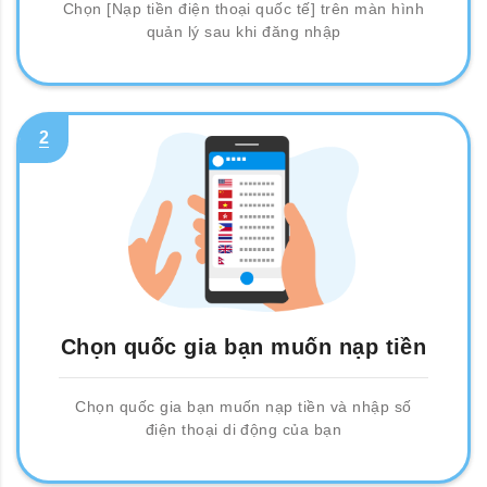
Chọn [Nạp tiền điện thoại quốc tế] trên màn hình
quản lý sau khi đăng nhập
2
Chọn quốc gia bạn muốn nạp tiền
Chọn quốc gia bạn muốn nạp tiền và nhập số
điện thoại di động của bạn