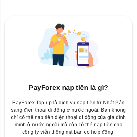
PayForex nạp tiền là gì?
PayForex Top-up là dịch vụ nạp tiền từ Nhật Bản
sang điện thoại di động ở nước ngoài. Bạn không
chỉ có thể nạp tiền điện thoại di động của gia đình
mình ở nước ngoài mà còn có thể nạp tiền cho
công ty viễn thông mà bạn có hợp đồng.