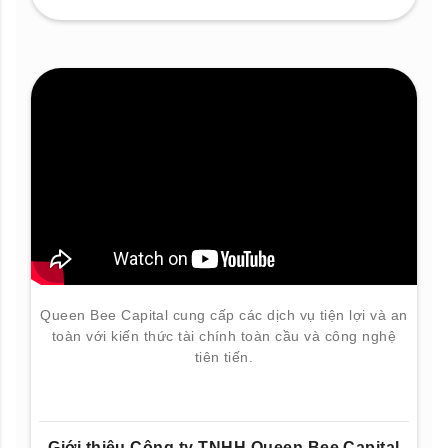
Queen Bee Capital cung cấp các dịch vụ tiện lợi và an
toàn với kiến thức tài chính toàn cầu và công nghệ
tiên tiến.
Giới thiệu Công ty TNHH Queen Bee Capital