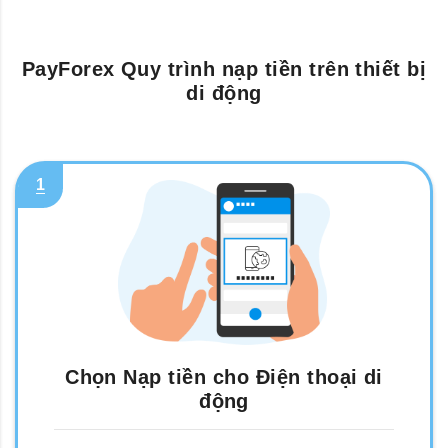
PayForex Quy trình nạp tiền trên thiết bị
di động
1
Chọn Nạp tiền cho Điện thoại di
động