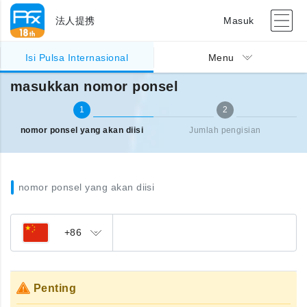
法人提携
Masuk
Pengisian pulsa Internasional
masukkan nomor ponsel
Isi Pulsa Internasional
Menu
masukkan nomor ponsel
1
2
nomor ponsel yang akan diisi
Jumlah pengisian
nomor ponsel yang akan diisi
+86
Penting