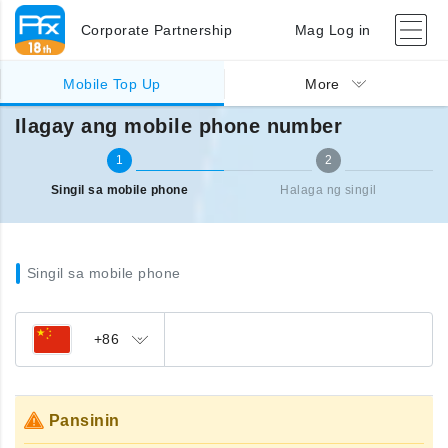
Corporate Partnership
Mag Log in
Singil sa ibang bansa (mobile)
Ilagay ang mobile phone number
Mobile Top Up
More
Ilagay ang mobile phone number
1
2
Singil sa mobile phone
Halaga ng singil
Singil sa mobile phone
+86
Pansinin