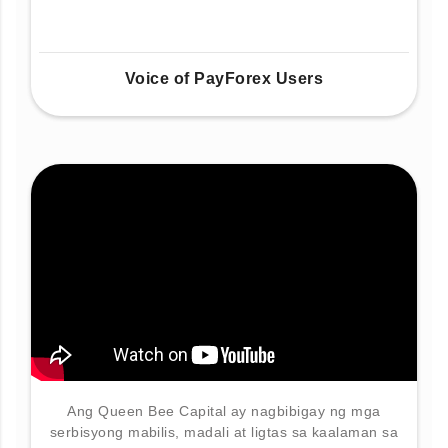
Voice of PayForex Users
Ang Queen Bee Capital ay nagbibigay ng mga
serbisyong mabilis, madali at ligtas sa kaalaman sa