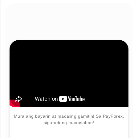
Mura ang bayarin at madaling gamitin! Sa PayForex,
siguradong maaasahan!