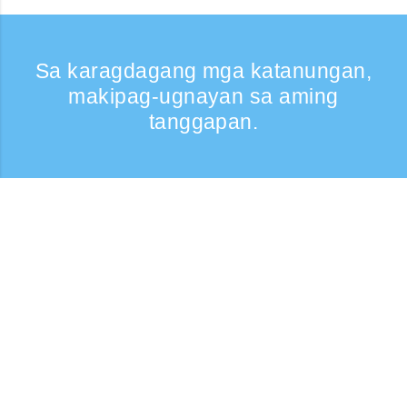
Sa karagdagang mga katanungan,
makipag-ugnayan sa aming
tanggapan.
Kumontak
Support: Weekdays 9:30 -17:30
Toll-free number
0120-808-774
From overseas (※may bayad)