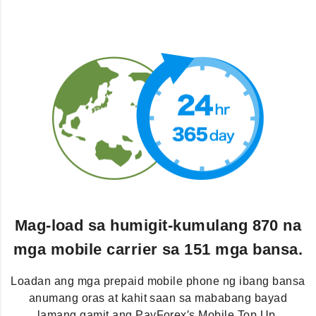
Mag-load sa humigit-kumulang 870 na
mga mobile carrier sa 151 mga bansa.
Loadan ang mga prepaid mobile phone ng ibang bansa
anumang oras at kahit saan sa mababang bayad
lamang gamit ang PayForex′s Mobile Top Up.