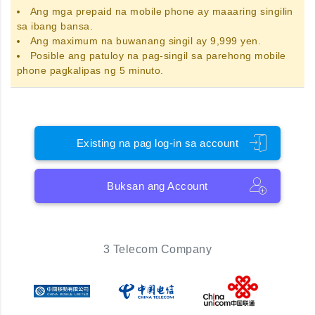
Ang
mga prepaid na mobile phone
ay maaaring singilin
sa ibang bansa.
Ang maximum na buwanang singil ay 9,999 yen.
Posible ang patuloy na pag-singil sa parehong mobile
phone pagkalipas ng 5 minuto.
Existing na pag log-in sa account
Buksan ang Account
3 Telecom Company