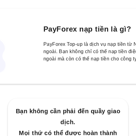
PayForex nạp tiền là gì?
PayForex Top-up là dịch vụ nạp tiền từ
ngoài. Bạn không chỉ có thể nạp tiền đi
ngoài mà còn có thể nạp tiền cho công 
Bạn không cần phải đến quầy giao
dịch.
Mọi thứ có thể được hoàn thành