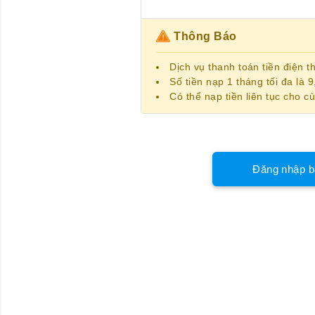
Thông Báo
Dịch vụ thanh toán tiền điện 
Số tiền nạp 1 tháng tối đa là 
Có thể nạp tiền liên tục cho c
Đăng nhập bằ