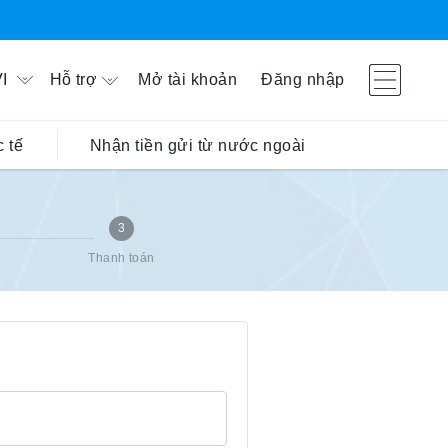
Hỗ trợ
Mở tài khoản
Đăng nhập
I
 tế
Nhận tiền gửi từ nước ngoài
3
Thanh toán