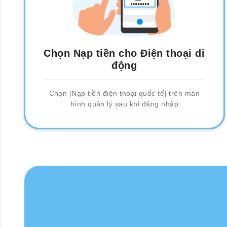
Chọn Nạp tiền cho Điện thoại di
động
Chọn [Nạp tiền điện thoại quốc tế] trên màn
hình quản lý sau khi đăng nhập