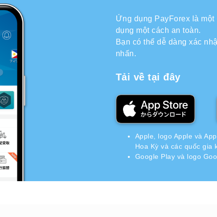
Ứng dụng PayForex là một 
dụng một cách an toàn.
Bạn có thể dễ dàng xác nhận
nhấn.
Tải về tại đây
Apple, logo Apple và App
Hoa Kỳ và các quốc gia 
Google Play và logo Goo