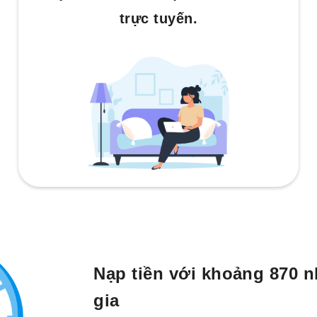
trực tuyến.
Nạp tiền với khoảng 870 n
gia