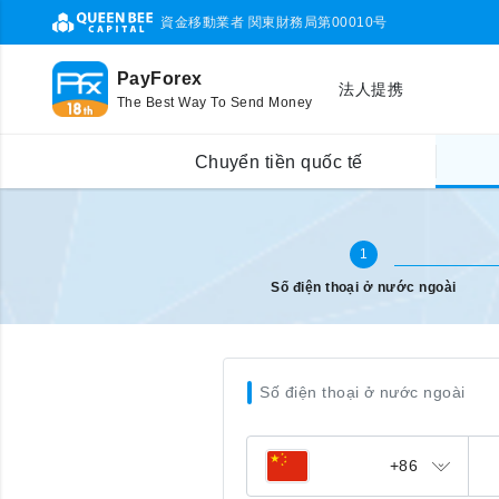
資金移動業者 関東財務局第00010号
PayForex
法人提携
The Best Way To Send Money
Nạp tiền điện thoại
Nhập số điện thoại
Chuyển tiền quốc tế
1
Số điện thoại ở nước ngoài
Số điện thoại ở nước ngoài
+86