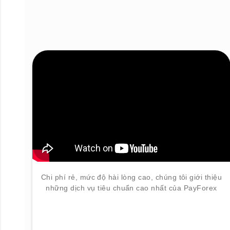
Chi phí rẻ, mức độ hài lòng cao, chúng tôi giới thiệu
những dịch vụ tiêu chuẩn cao nhất của PayForex