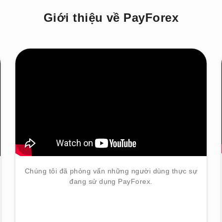
Giới thiệu về PayForex
Chúng tôi đã phỏng vấn những người dùng thực sự
đang sử dụng PayForex.