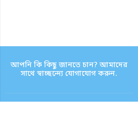
আপনি কি কিছু জানতে চান? আমাদের
সাথে স্বাচ্ছন্দ্যে যোগাযোগ করুন.
যোগাযোগ
সাপোর্ট টাইম সপ্তাহের দিন 9:30 - 17:30
টোল ফ্রি নম্বর