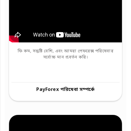
ফি কম, সন্তুষ্টি বেশি, এবং আমরা পেফরেক্স পরিষেবার
সর্বোচ্চ মান প্রবর্তন করি।
PayForex পরিষেবা সম্পর্কে