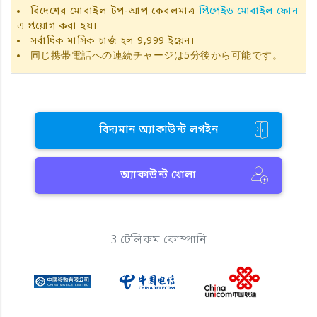
বিদেশের মোবাইল টপ-আপ কেবলমাত্র
প্রিপেইড মোবাইল ফোন
এ প্রয়োগ করা হয়।
সর্বাধিক মাসিক চার্জ হল 9,999 ইয়েন৷
同じ携帯電話への連続チャージは5分後から可能です。
বিদ্যমান অ্যাকাউন্ট লগইন
অ্যাকাউন্ট খোলা
3 টেলিকম কোম্পানি