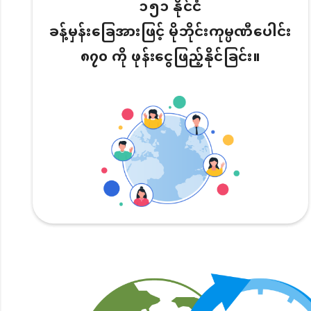
၁၅၁ နိုင်ငံ
ခန့်မှန်းခြေအားဖြင့် မိုဘိုင်းကုမ္ပဏီပေါင်း
၈၇၀ ကို ဖုန်းငွေဖြည့်နိုင်ခြင်း။