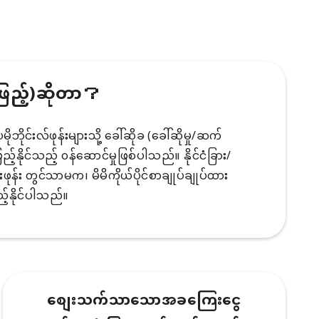
ဖြည့်)ဆိုတာ？
ိုင်းလ်ဖုန်းများသို့ ခေါ်ဆိုခ (ခေါ်ဆိုမှု/ဆက်
်နိုင်သည့် ၀န်ဆောင်မှုဖြစ်ပါသည်။ နိုင်ငံခြား/
်းဖုန်း တွင်သာမက၊ မိမိကိုယ်ပိုင်စာချုပ်ချုပ်ထား
်နိုင်ပါသည်။
စျေးသက်သာသောအခကြေးငွေ