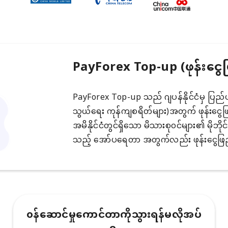
PayForex Top-up (ဖုန်းငွေ
PayForex Top-up သည် ဂျပန်နိုင်ငံမှ ပြည်ပမိုဘ
သွယ်ရေး ကုန်ကျစရိတ်များ)အတွက် ဖုန်းငွေဖြည့
အမိနိုင်ငံတွင်ရှိသော မိသားစု၀င်များ၏ မိုဘိုင
သည့် အော်ပရေတာ အတွက်လည်း ဖုန်းငွေဖြည့
၀န်ဆောင်မှုကောင်တာကိုသွားရန်မလိုအပ်