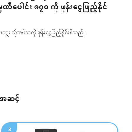
မ္ပဏီပေါင်း ၈၇၀ ကို ဖုန်းငွေဖြည့်နိုင်
ရွေး လိုအပ်သလို ဖုန်းငွေဖြည့်နိုင်ပါသည်။
်အဆင့်
3