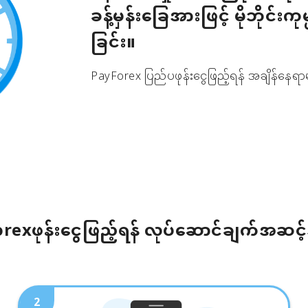
ခန့်မှန်းခြေအားဖြင့် မိုဘိုင်းကု
ခြင်း။
PayForex ပြည်ပဖုန်းငွေဖြည့်ရန် အချိန်နေရာမ
rexဖုန်းငွေဖြည့်ရန် လုပ်ဆောင်ချက်အဆင့
2