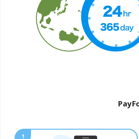
PayFo
1