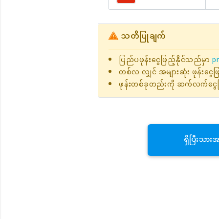
သတိပြုချက်
ပြည်ပဖုန်းငွေဖြည့်နိုင်သည်မှာ
pr
တစ်လ လျှင် အများဆုံး ဖုန်းငွေ
ဖုန်းတစ်ခုတည်းကို ဆက်လက်ငွေဖ
ရှိပြီးသား