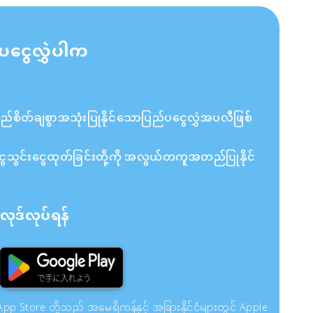
ပငွေလွှဲပါက
ိတ်ချစွာအသုံးပြုနိုင်သောပြည်ပငွေလွှဲအပလီဖြစ်
ှင့် ငွေသွင်းငွေထုတ်ခြင်းတို့ကို အလွယ်တကူအတည်ပြုနိုင်
ုဒ်လုပ်ရန်
pp Store တို့သည် အမေရိကန်နှင့် အခြားနိုင်ငံများတွင် Apple