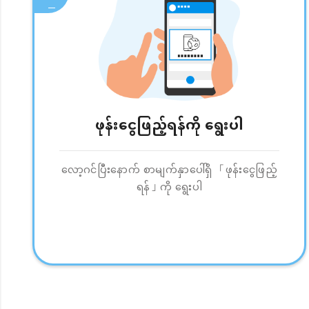
ဖုန်းငွေဖြည့်ရန်ကို ရွေးပါ
လော့ဂင်ပြီးနောက် စာမျက်နှာပေါ်ရှိ 「ဖုန်းငွေဖြည့်
ရန်」ကို ရွေးပါ