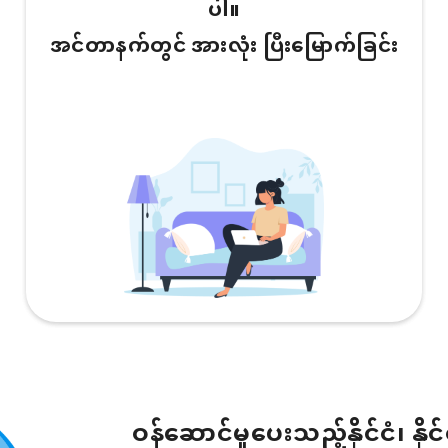
ပါ။
အင်တာနက်တွင် အားလုံး ပြီးမြောက်ခြင်း
ဝန်ဆောင်မှုပေးသည့်နိုင်ငံ၊ နိုင်