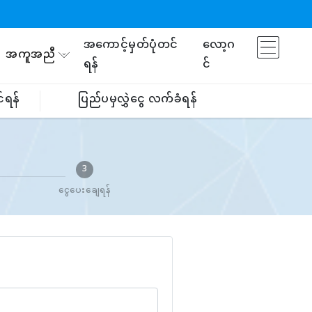
အကောင့်မှတ်ပုံတင်
လော့ဂ
အကူအညီ
ရန်
င်
်ရန်
ပြည်ပမှလွှဲငွေ လက်ခံရန်
3
ငွေပေးချေရန်