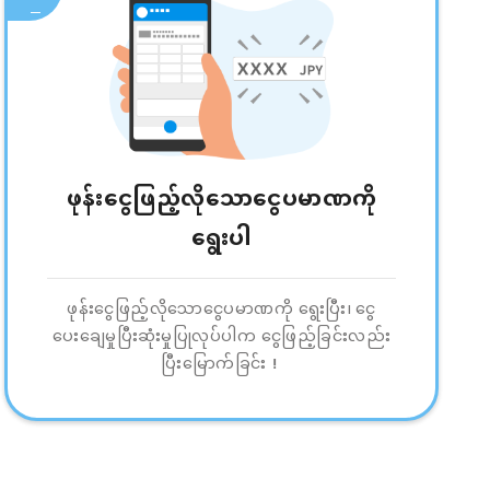
ဖုန်းငွေဖြည့်လိုသောငွေပမာဏကို
ရွေးပါ
ဖုန်းငွေဖြည့်လိုသောငွေပမာဏကို ရွေးပြီး၊ ငွေ
ပေးချေမှုပြီးဆုံးမှုပြုလုပ်ပါက ငွေဖြည့်ခြင်းလည်း
ပြီးမြောက်ခြင်း！