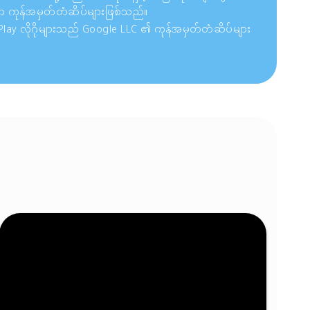
ာ ကုန်အမှတ်တံဆိပ်များဖြစ်သည်။
 Play လိုဂိုများသည် Google LLC ၏ ကုန်အမှတ်တံဆိပ်များ