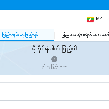
MY
ပြည်ပဖုန်းငွေဖြည့်ရန်
ပြည်ပအသုံးစရိတ်ပေးဆောင
မိုဘိုင်းနံပါတ် ဖြည့်ပါ
2
ဖုန်းငွေဖြည့်ပမာဏ