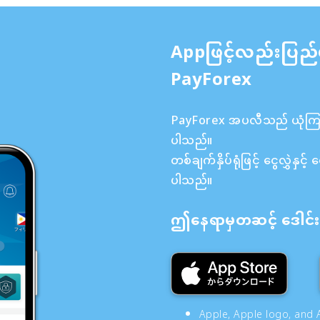
Appဖြင့်လည်းပြည်
PayForex
PayForex အပလီသည် ယုံကြည်စ
ပါသည်။
တစ်ချက်နှိပ်ရုံဖြင့် ငွေလွှဲန
ပါသည်။
ဤနေရာမှတဆင့် ဒေါင်းလ
Apple, Apple logo, and A