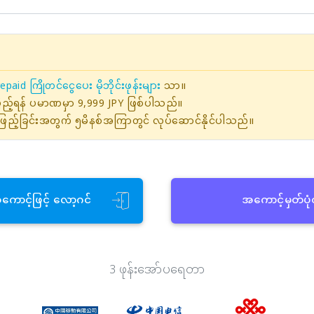
epaid ကြိုတင်ငွေပေး မိုဘိုင်းဖုန်းများ
သာ။
ဖြည့်ရန် ပမာဏမှာ 9,999 JPY ဖြစ်ပါသည်။
ြည့်ခြင်းအတွက် ၅မိနစ်အကြာတွင် လုပ်ဆောင်နိုင်ပါသည်။
အကောင့်ဖြင့် လော့ဂင်
အကောင့်မှတ်ပု
3 ဖုန်းအော်ပရေတာ