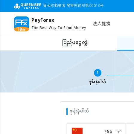
資金移動業者 関東財務局第00010号
PayForex
法人提携
The Best Way To Send Money
ပြည်ပငွေလွှဲ
ပြည်ပဖုန်းငွေဖြည့်ရန်
မိုဘိုင်းနံပါတ် ဖြည့်ပါ
1
ဖုန်းနံပါတ်
ဖုန်းနံပါတ်
+86