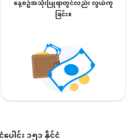
နေ့စဥ်အသုံးပြုရာတွင်လည်း လွယ်ကူ
ခြင်း။
ငံပေါင်း ၁၅၁ နိုင်ငံ