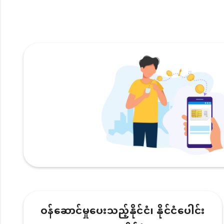
ဝန်ဆောင်မှုပေးသည့်နိုင်ငံ၊ နိုင်ငံပေါင်း