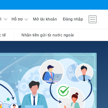
Hỗ trợ
Mở tài khoản
Đăng nhập
I
 tế
Nhận tiền gửi từ nước ngoài