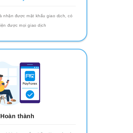
à nhận được mật khẩu giao dịch, có
hiện được mọi giao dịch
 Hoàn thành