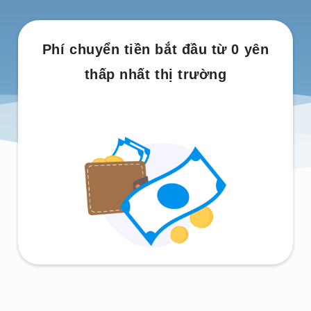
Phí chuyển tiền bắt đầu từ 0 yên
thấp nhất thị trường