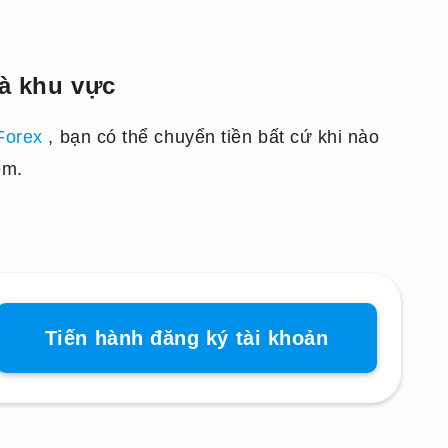
và khu vực
yForex
, bạn có thể chuyển tiền bất cứ khi nào
ểm.
Tiến hành đăng ký tài khoản