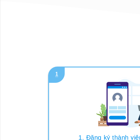
1
1. Đăng ký thành viê