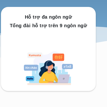
Hỗ trợ đa ngôn ngữ
Tổng đài hỗ trợ trên 9 ngôn ngữ