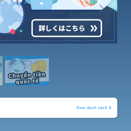
Next
Xem danh sách