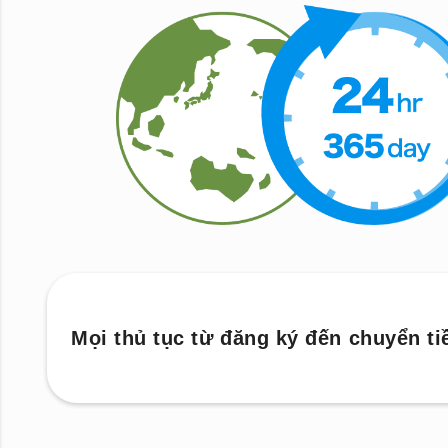
Mọi thủ tục từ đăng ký đến chuyển ti