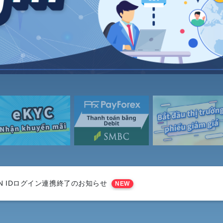
APAN IDログイン連携終了のお知らせ
NEW