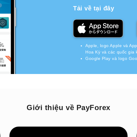
Tải về tại đây
Apple, logo Apple và App
Hoa Kỳ và các quốc gia 
Google Play và logo Goo
Giới thiệu về PayForex